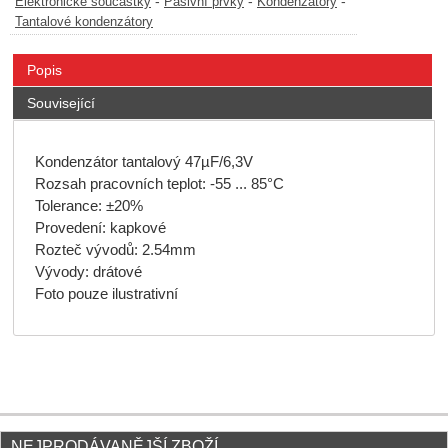
-
-
-
Elektronické součástky
Pasivní prvky
Kondenzátory
Tantalové kondenzátory
Popis
Související
Kondenzátor tantalový 47µF/6,3V
Rozsah pracovních teplot: -55 ... 85°C
Tolerance: ±20%
Provedení: kapkové
Rozteč vývodů: 2.54mm
Vývody: drátové
Foto pouze ilustrativní
NEJPRODÁVANĚJŠÍ ZBOŽÍ