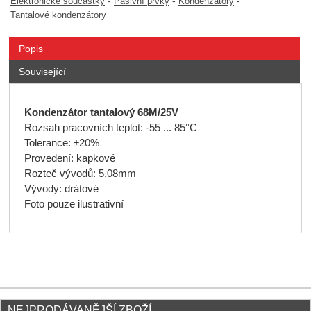
-
-
-
Elektronické součástky
Pasivní prvky
Kondenzátory
Tantalové kondenzátory
Popis
Související
Kondenzátor tantalový 68M/25V
Rozsah pracovních teplot: -55 ... 85°C
Tolerance: ±20%
Provedení: kapkové
Rozteč vývodů: 5,08mm
Vývody: drátové
Foto pouze ilustrativní
NEJPRODÁVANĚJŠÍ ZBOŽÍ