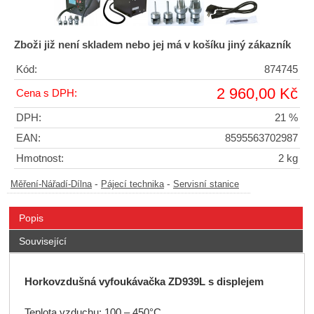
Zboži již není skladem nebo jej má v košíku jiný zákazník
Kód:
874745
2 960,00 Kč
Cena s DPH:
DPH:
21 %
EAN:
8595563702987
Hmotnost:
2 kg
-
-
Měření-Nářadí-Dílna
Pájecí technika
Servisní stanice
Popis
Související
Horkovzdušná vyfoukávačka ZD939L s displejem
Teplota vzduchu: 100 – 450°C