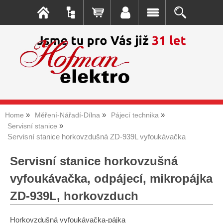
Home
Měření-Nářadí-Dílna
Pájecí technika
Servisní stanice
Servisní stanice horkovzdušná ZD-939L vyfoukávačka
Servisní stanice horkovzušná
vyfoukávačka, odpájecí, mikropájka
ZD-939L, horkovzduch
Horkovzdušná vyfoukávačka-pájka