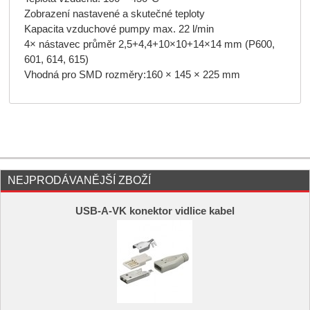
Zobrazení nastavené a skutečné teploty
Kapacita vzduchové pumpy max. 22 l/min
4× nástavec průměr 2,5+4,4+10×10­+14×14 mm (P600,
601, 614, 61­5)
Vhodná pro SMD rozměry:160 × 145 × 2­25 mm
NEJPRODÁVANĚJŠÍ ZBOŽÍ
USB-A-VK konektor vidlice kabel