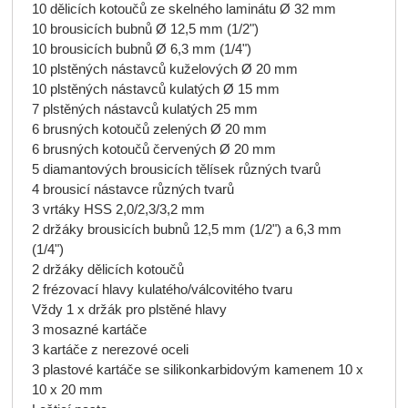
10 dělicích kotoučů ze skelného laminátu Ø 32 mm
10 brousicích bubnů Ø 12,5 mm (1/2")
10 brousicích bubnů Ø 6,3 mm (1/4")
10 plstěných nástavců kuželových Ø 20 mm
10 plstěných nástavců kulatých Ø 15 mm
7 plstěných nástavců kulatých 25 mm
6 brusných kotoučů zelených Ø 20 mm
6 brusných kotoučů červených Ø 20 mm
5 diamantových brousicích tělísek různých tvarů
4 brousicí nástavce různých tvarů
3 vrtáky HSS 2,0/2,3/3,2 mm
2 držáky brousicích bubnů 12,5 mm (1/2") a 6,3 mm
(1/4")
2 držáky dělicích kotoučů
2 frézovací hlavy kulatého/válcovitého tvaru
Vždy 1 x držák pro plstěné hlavy
3 mosazné kartáče
3 kartáče z nerezové oceli
3 plastové kartáče se silikonkarbidovým kamenem 10 x
10 x 20 mm