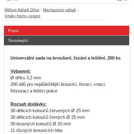
-
-
Měření-Nářadí-Dílna
Mechanické nářadí
Vrtáky,frézky,ostatní
Popis
Související
Univerzální sada na broušení, řezání a leštění, 200 ks
Vybavení:
Ø dříku 3,2 mm
200 dílů pro nejdůležitější brousící, řezací, vrtací,
frézovací a leštící práce
Rozsah dodávky:
30 dělicích kotoučů červených Ø 25 mm
30 dělicích kotoučů černých Ø 25 mm
30 brusných kotoučů Ø 20 mm
11 různých brousicích hlav