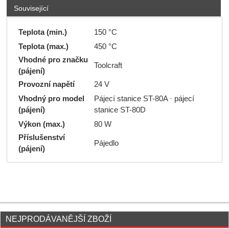
Související
Teplota (min.)
150 °C
Teplota (max.)
450 °C
Vhodné pro značku
Toolcraft
(pájení)
Provozní napětí
24 V
Vhodný pro model
Pájecí stanice ST-80A · pájecí
(pájení)
stanice ST-80D
Výkon (max.)
80 W
Příslušenství
Pájedlo
(pájení)
NEJPRODÁVANĚJŠÍ ZBOŽÍ