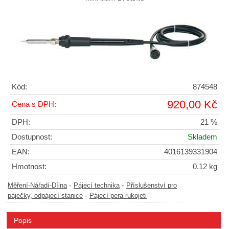
Kód:
874548
920,00 Kč
Cena s DPH:
DPH:
21 %
Dostupnost:
Skladem
EAN:
4016139331904
Hmotnost:
0.12 kg
-
-
Měření-Nářadí-Dílna
Pájecí technika
Příslušenství pro
-
páječky, odpájecí stanice
Pájecí pera-rukojeti
Popis