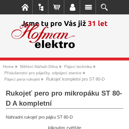
Home
Měření-Nářadí-Dílna
Pájecí technika
Příslušenství pro páječky, odpájecí stanice
Rukojeť kompletní pro ST 80-D
Pájecí pera-rukojeti
Rukojeť pero pro mikropáku ST 80-
D A kompletní
Náhradní rukojeť pro pájku ST 80-D
kliknutím zvětšíte