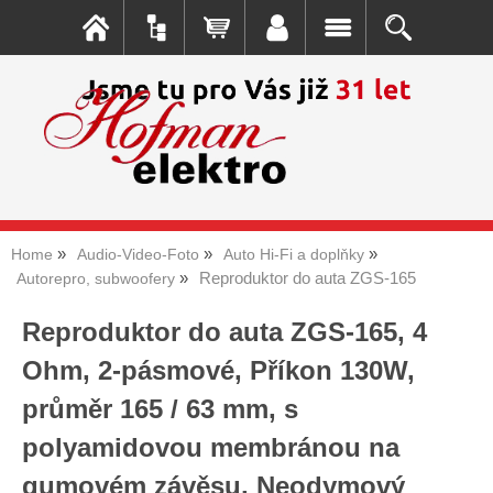
Home
Audio-Video-Foto
Auto Hi-Fi a doplňky
Reproduktor do auta ZGS-165
Autorepro, subwoofery
Reproduktor do auta ZGS-165, 4
Ohm, 2-pásmové, Příkon 130W,
průměr 165 / 63 mm, s
polyamidovou membránou na
gumovém závěsu, Neodymový