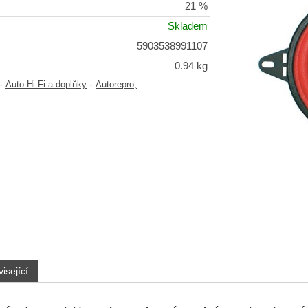
21 %
Skladem
5903538991107
0.94 kg
-
-
Auto Hi-Fi a doplňky
Autorepro,
isející