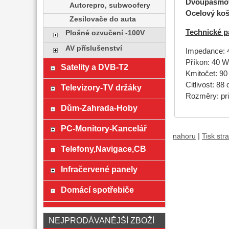
Dvoupásmový
Autorepro, subwoofery
Ocelový ko
Zesilovače do auta
Technické p
Plošné ozvučení -100V
AV příslušenství
Impedance:
Příkon: 40 
Satelity a DVB-T2
Kmitočet: 90
Citlivost: 88
Televizory-TV držáky
Rozměry: pr
Dům-Zahrada-Hoby
PC-Monitory-Kancelář
|
nahoru
Tisk str
Telefony,Navigace,CB
Infračervené panely
Domácí spotřebiče
NEJPRODÁVANĚJŠÍ ZBOŽÍ