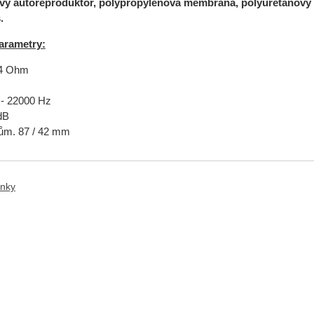
 autoreproduktor, polypropylenová membrána, polyuretanový 
š.
arametry:
 4 Ohm
W
 - 22000 Hz
 dB
ům. 87 / 42 mm
anky