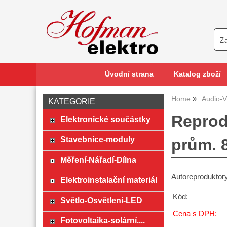
Úvodní strana
Katalog zboží
Home
Audio-V
KATEGORIE
Reprod
Elektronické součástky
Stavebnice-moduly
prům. 
Měření-Nářadí-Dílna
Autoreproduktor
Elektroinstalační materiál
Kód:
Světlo-Osvětlení-LED
Cena s DPH:
Fotovoltaika-solární....