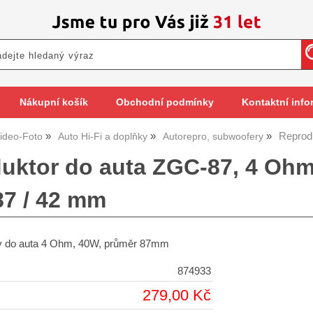
Nákupní košík
Obchodní podmínky
Kontaktní info
Reprod
ideo-Foto
Auto Hi-Fi a doplňky
Autorepro, subwoofery
uktor do auta ZGC-87, 4 Oh
87 / 42 mm
y do auta 4 Ohm, 40W, průměr 87mm
874933
279,00 Kč