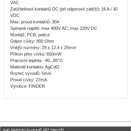
VAC
Zatížitelnost kontaktů DC (při odporové zátěži): 16 A / 30
VDC
Max. proud kontaktů: 30A
Spínané napětí: max 400V AC, max 220V DC
Montáž: PCB, patice
Odpor cívky: 900 Ohm
Vnější rozměry: 29 x 12.4 x 25mm
Příkon přes cívku: 650mW
Pracovní teplota: -40...85°C
Materiál kontaktu: AgCdO
Rozteč vývodů: 5mm
Proud cívky: 27mA
Výrobce: FINDER
NEJPRODÁVANĚJŠÍ ZBOŽÍ