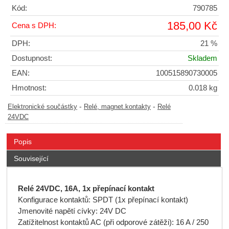
Kód:
790785
185,00 Kč
Cena s DPH:
DPH:
21 %
Dostupnost:
Skladem
EAN:
100515890730005
Hmotnost:
0.018 kg
-
-
Elektronické součástky
Relé, magnet.kontakty
Relé
24VDC
Popis
Související
Relé 24VDC, 16A, 1x přepínací kontakt
Konfigurace kontaktů: SPDT (1x přepínací kontakt)
Jmenovité napětí cívky: 24V DC
Zatížitelnost kontaktů AC (při odporové zátěži): 16 A / 250