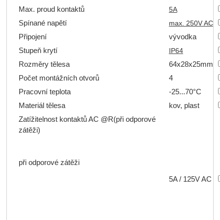
Max. proud kontaktů
5A
Spínané napětí
max. 250V AC
Připojení
vývodka
Stupeň krytí
IP64
Rozměry tělesa
64x28x25mm
Počet montážních otvorů
4
Pracovní teplota
-25...70°C
Materiál tělesa
kov,
plast
Zatížitelnost kontaktů AC @R
(při odporové
zátěži)
při odporové zátěži
5A / 125V AC