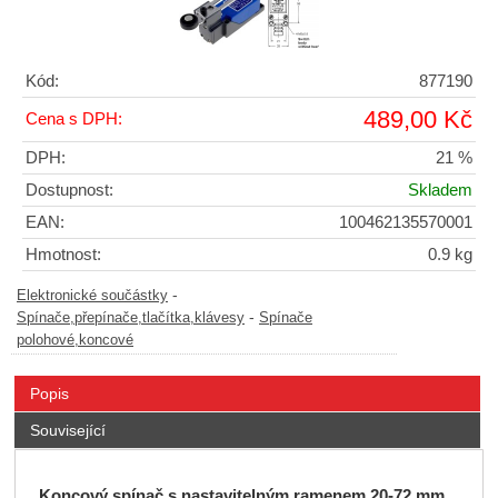
Kód:
877190
489,00 Kč
Cena s DPH:
DPH:
21 %
Dostupnost:
Skladem
EAN:
100462135570001
Hmotnost:
0.9 kg
-
Elektronické součástky
-
Spínače,přepínače,tlačítka,klávesy
Spínače
polohové,koncové
Popis
Související
Koncový spínač s nastavitelným ramenem 20-72 mm,