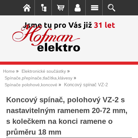
Home
Elektronické součástky
Spínače,přepínače,tlačítka,klávesy
Koncový spínač VZ-2
Spínače polohové,koncové
Koncový spínač, polohový VZ-2 s
nastavitelným ramenem 20-72 mm,
s kolečkem na konci ramene o
průměru 18 mm