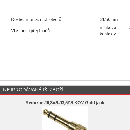
Rozteč montážních otvorů
21/56mm
mžikové
Vlastnosti přepínačů
kontakty
NEJPRODÁVANĚJŠÍ ZBOŽÍ
Redukce J6,3VS/J3,5ZS KOV Gold jack