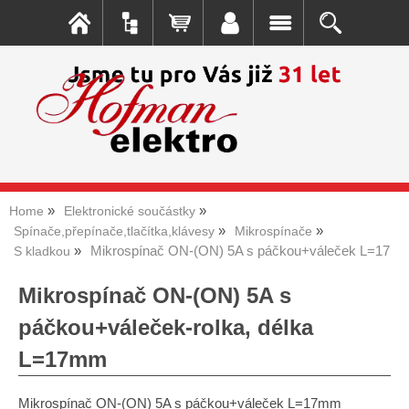
Home
Elektronické součástky
Spínače,přepínače,tlačítka,klávesy
Mikrospínače
Mikrospínač ON-(ON) 5A s páčkou+váleček L=17
S kladkou
Mikrospínač ON-(ON) 5A s
páčkou+váleček-rolka, délka
L=17mm
Mikrospínač ON-(ON) 5A s páčkou+váleček L=17mm