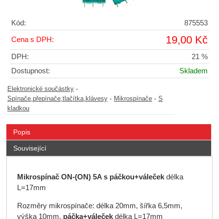
Kód:
875553
19,00 Kč
Cena s DPH:
DPH:
21 %
Dostupnost:
Skladem
-
Elektronické součástky
-
-
Spínače,přepínače,tlačítka,klávesy
Mikrospínače
S
kladkou
Popis
Související
Mikrospínač ON-(ON) 5A s páčkou+váleček
délka
L=17mm
Rozměry mikrospínače: délka 20mm, šířka 6,5mm,
výška 10mm,
páčka+váleček
délka L=17mm