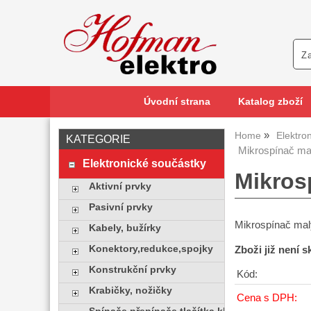
Úvodní strana
Katalog zboží
Home
Elektro
KATEGORIE
Mikrospínač m
Elektronické součástky
Mikros
Aktivní prvky
Pasivní prvky
Mikrospínač ma
Kabely, bužírky
Konektory,redukce,spojky
Zboži již není 
Konstrukční prvky
Kód:
Krabičky, nožičky
Cena s DPH: