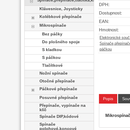
Spínače,přepínače,tlačítka,klávesy
DPH:
Klávesnice, Joysticky
Dostupnost:
Kolébkové přepínače
EAN:
Mikrospínače
Hmotnost:
Bez páčky
Elektronické sou
Do plošného spoje
Spínače,přepínače
páčkou
S kladkou
S páčkou
Tlačítkové
Nožní spínače
Otočné přepínače
Páčkové přepínače
Posuvné přepínače
Popis
Souv
Přepínače, vypínače na
klíč
Mikrospínač
Spínače DIP,kódové
Spínače
polohové,koncové