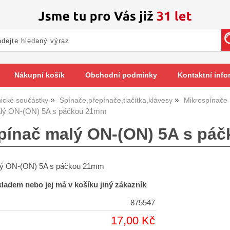
Nákupní košík
Obchodní podmínky
Kontaktní info
nické součástky
Spínače,přepínače,tlačítka,klávesy
Mikrospínače
alý ON-(ON) 5A s páčkou 21mm
pínač malý ON-(ON) 5A s pá
lý ON-(ON) 5A s páčkou 21mm
skladem nebo jej má v košíku jiný zákazník
875547
17,00 Kč