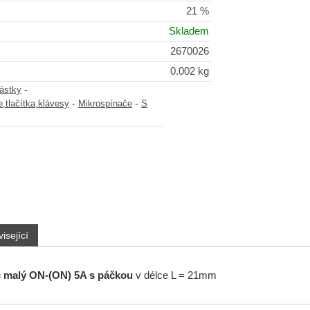
21 %
Skladem
2670026
0.002 kg
-
částky
-
-
,tlačítka,klávesy
Mikrospínače
S
isející
 malý ON-(ON) 5A s páčkou
v délce L = 21mm