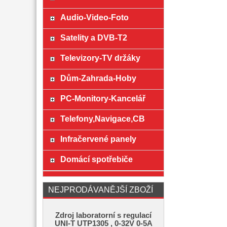
Audio-Video-Foto
Satelity a DVB-T2
Televizory-TV držáky
Dům-Zahrada-Hoby
PC-Monitory-Kancelář
Telefony,Navigace,CB
Infračervené panely
Domácí spotřebiče
NEJPRODÁVANĚJŠÍ ZBOŽÍ
Zdroj laboratorní s regulací
UNI-T UTP1305 , 0-32V 0-5A