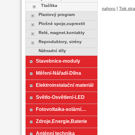
Tlačítka
|
nahoru
Tisk str
Plastový program
Plošné spoje,cuprextit
Relé, magnet.kontakty
Reproduktory, sirény
Náhradní díly
Stavebnice-moduly
Měření-Nářadí-Dílna
Elektroinstalační materiál
Světlo-Osvětlení-LED
Fotovoltaika-solární....
Zdroje,Energie,Baterie
Anténní technika