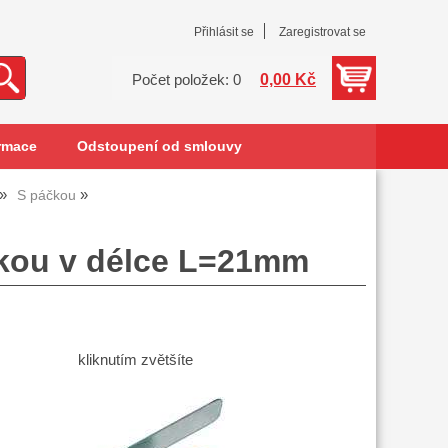
Přihlásit se
Zaregistrovat se
0,00 Kč
Počet položek: 0
rmace
Odstoupení od smlouvy
S páčkou
čkou v délce L=21mm
kliknutím zvětšíte