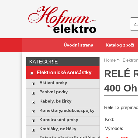
Úvodní strana
Katalog zboží
Home
Elektro
KATEGORIE
RELÉ R
Elektronické součástky
Aktivní prvky
400 O
Pasivní prvky
Kabely, bužírky
Relé 1x přepína
Konektory,redukce,spojky
Kód:
Konstrukční prvky
Výrobce:
Krabičky, nožičky