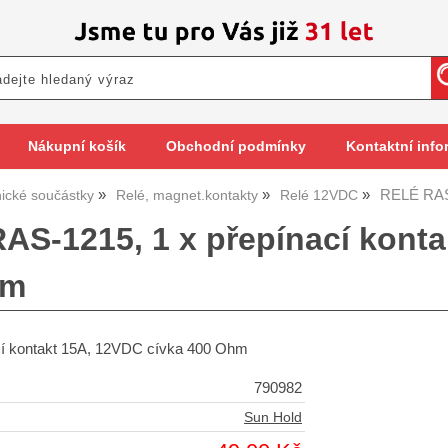
Nákupní košík
Obchodní podmínky
Kontaktní info
RELÉ RAS-
nické součástky
Relé, magnet.kontakty
Relé 12VDC
AS-1215, 1 x přepínací konta
hm
cí kontakt 15A, 12VDC cívka 400 Ohm
790982
Sun Hold