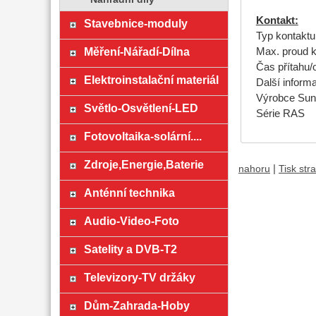
Kontakt:
Stavebnice-moduly
Typ kontaktu
Měření-Nářadí-Dílna
Max. proud 
Čas přítahu
Elektroinstalační materiál
Další inform
Výrobce Sun
Světlo-Osvětlení-LED
Série RAS
Fotovoltaika-solární....
Zdroje,Energie,Baterie
|
nahoru
Tisk str
Anténní technika
Audio-Video-Foto
Satelity a DVB-T2
Televizory-TV držáky
Dům-Zahrada-Hoby