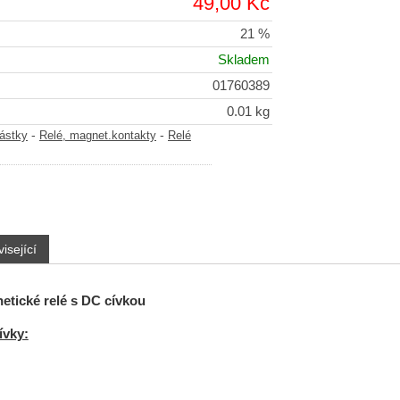
49,00 Kč
21 %
Skladem
01760389
0.01 kg
-
-
částky
Relé, magnet.kontakty
Relé
isející
etické relé s DC cívkou
ívky: