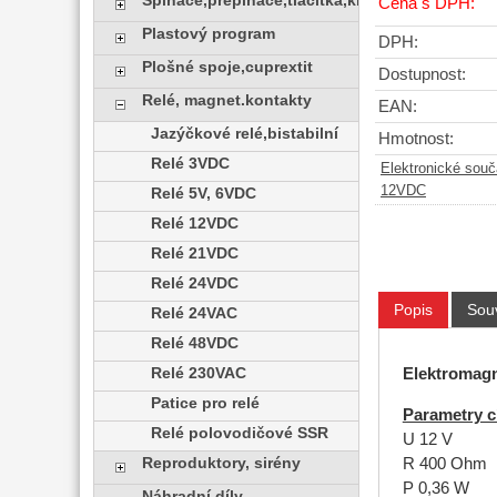
Spínače,přepínače,tlačítka,klávesy
Cena s DPH:
Plastový program
DPH:
Plošné spoje,cuprextit
Dostupnost:
Relé, magnet.kontakty
EAN:
Jazýčkové relé,bistabilní
Hmotnost:
Relé 3VDC
Elektronické sou
12VDC
Relé 5V, 6VDC
Relé 12VDC
Relé 21VDC
Relé 24VDC
Popis
Souv
Relé 24VAC
Relé 48VDC
Relé 230VAC
Elektromagn
Patice pro relé
Parametry c
Relé polovodičové SSR
U 12 V
Reproduktory, sirény
R 400 Ohm
P 0,36 W
Náhradní díly