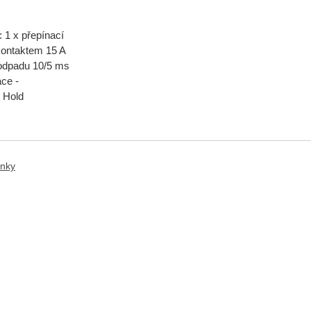
: 1 x přepínací
kontaktem 15 A
/odpadu 10/5 ms
ace -
 Hold
anky