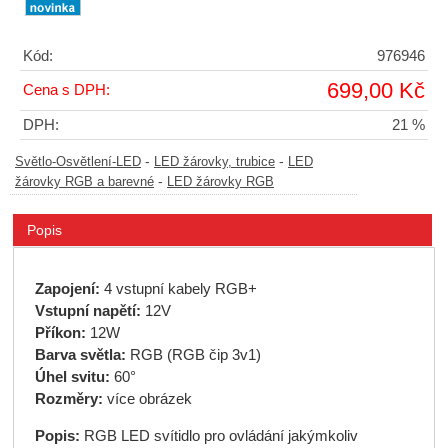
Kód:
976946
699,00 Kč
Cena s DPH:
DPH:
21 %
-
-
Světlo-Osvětlení-LED
LED žárovky, trubice
LED
-
žárovky RGB a barevné
LED žárovky RGB
Popis
Zapojení:
4 vstupní kabely RGB+
Vstupní napětí:
12V
Příkon:
12W
Barva světla:
RGB (RGB čip 3v1)
Úhel svitu:
60°
Rozměry:
více obrázek
Popis:
RGB LED svítidlo pro ovládání jakýmkoliv