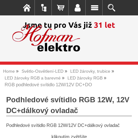
Home
Světlo-Osvětlení-LED
LED žárovky, trubice
LED žárovky RGB a barevné
LED žárovky RGB
RGB podhledové svítidlo 12W/12V DC+DO
Podhledové svítidlo RGB 12W, 12V
DC+dálkový ovladač
Podhledové svítidlo RGB 12W/12V DC+dálkový ovladač
kliknutím zvětšíte