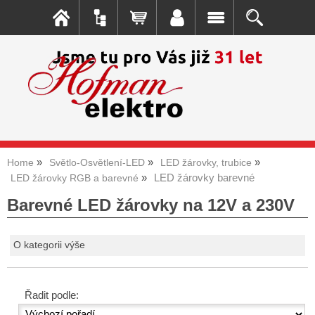
Home
Světlo-Osvětlení-LED
LED žárovky, trubice
LED žárovky barevné
LED žárovky RGB a barevné
Barevné LED žárovky na 12V a 230V
O kategorii výše
Řadit podle: