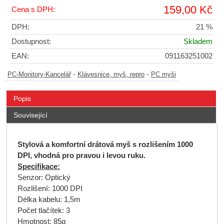
159,00 Kč
Cena s DPH:
DPH:
21 %
Dostupnost:
Skladem
EAN:
091163251002
-
-
PC-Monitory-Kancelář
Klávesnice, myš, repro
PC myši
Popis
Související
Stylová a komfortní drátová myš s rozlišením 1000
DPI, vhodná pro pravou i levou ruku.
Specifikace:
Senzor: Optický
Rozlišení: 1000 DPI
Délka kabelu: 1,5m
Počet tlačítek: 3
Hmotnost: 85g