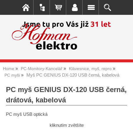
Home
PC-Monitory-Kancelář
Klávesnice, myš, repro
Myš PC GENIUS DX-120 USB černá, kabelová
PC myši
PC myš GENIUS DX-120 USB černá,
drátová, kabelová
PC myš USB optická
kliknutím zvětšíte