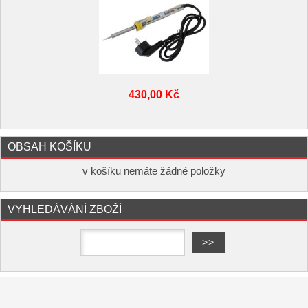
430,00 Kč
OBSAH KOŠÍKU
v košíku nemáte žádné položky
VYHLEDÁVÁNÍ ZBOŽÍ
Copyright ©
,
provozováno na
www.elektro-hofman.cz
systému
a
Shop5.cz
tvorba e-shopu
pronájem e-shopu