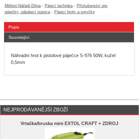
-
-
Měření-Nářadí-Dílna
Pájecí technika
Příslušenství pro
-
páječky, odpájecí stanice
Pájecí hroty a smyčky
Popis
Související
Náhradní hrot k pistolové páječce S-976 50W, kužel
0,5mm
NEJPRODÁVANĚJŠÍ ZBOŽÍ
Vrtačka/bruska mini EXTOL CRAFT + ZDROJ