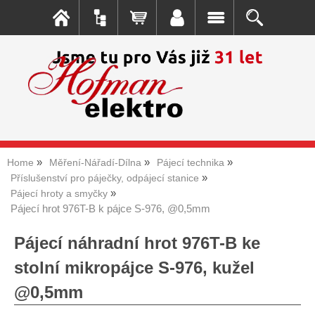
Home
Měření-Nářadí-Dílna
Pájecí technika
Příslušenství pro páječky, odpájecí stanice
Pájecí hroty a smyčky
Pájecí hrot 976T-B k pájce S-976, @0,5mm
Pájecí náhradní hrot 976T-B ke
stolní mikropájce S-976, kužel
@0,5mm