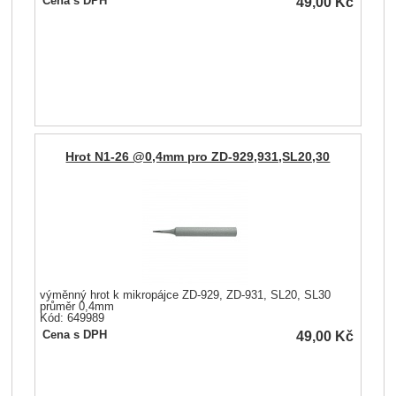
49,00
Kč
Cena s DPH
Hrot N1-26 @0,4mm pro ZD-929,931,SL20,30
výměnný hrot k mikropájce ZD-929, ZD-931, SL20, SL30
průměr 0,4mm
Kód: 649989
49,00
Kč
Cena s DPH