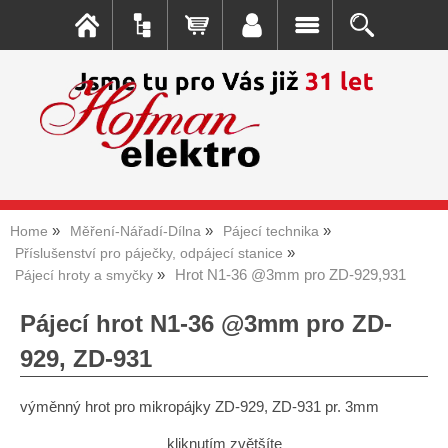
Home
Měření-Nářadí-Dílna
Pájecí technika
Příslušenství pro páječky, odpájecí stanice
Hrot N1-36 @3mm pro ZD-929,931
Pájecí hroty a smyčky
Pájecí hrot N1-36 @3mm pro ZD-
929, ZD-931
výměnný hrot pro mikropájky ZD-929, ZD-931 pr. 3mm
kliknutím zvětšíte