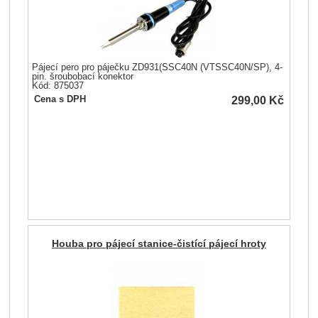
Pájecí pero pro páječku ZD931(SSC40N (VTSSC40N/SP), 4-
pin. šroubobací konektor
Kód: 875037
299,00
Kč
Cena s DPH
Houba pro pájecí stanice-čistící pájecí hroty