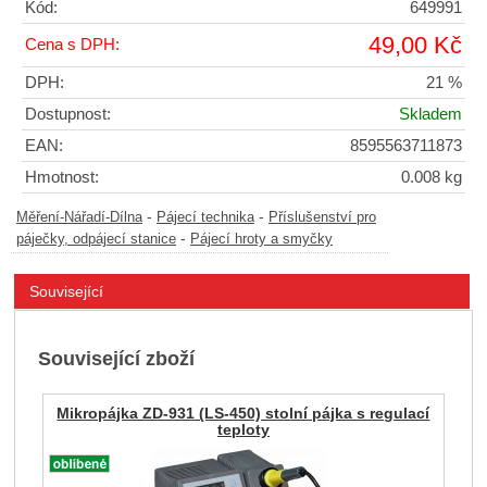
Kód:
649991
49,00 Kč
Cena s DPH:
DPH:
21 %
Dostupnost:
Skladem
EAN:
8595563711873
Hmotnost:
0.008 kg
-
-
Měření-Nářadí-Dílna
Pájecí technika
Příslušenství pro
-
páječky, odpájecí stanice
Pájecí hroty a smyčky
Související
Související zboží
Mikropájka ZD-931 (LS-450) stolní pájka s regulací
teploty