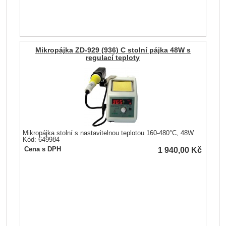
Mikropájka ZD-929 (936) C stolní pájka 48W s
regulací teploty
Mikropájka stolní s nastavitelnou teplotou 160-480°C, 48W
Kód: 649984
1 940,00
Kč
Cena s DPH