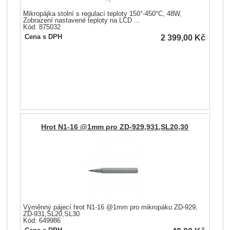
Mikropájka stolní s regulací teploty 150°-450°C, 48W,
Zobrazení nastavené teploty na LCD ...
Kód: 875032
2 399,00
Kč
Cena s DPH
Hrot N1-16 @1mm pro ZD-929,931,SL20,30
Výměnný pájecí hrot N1-16 @1mm pro mikropáku ZD-929,
ZD-931,SL20,SL30
Kód: 649986