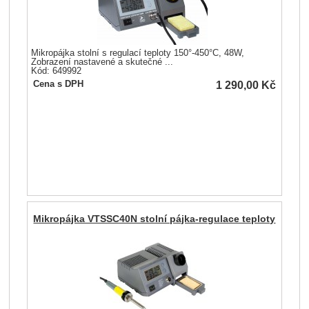
Mikropájka stolní s regulací teploty 150°-450°C, 48W,
Zobrazení nastavené a skutečné ...
Kód: 649992
1 290,00
Kč
Cena s DPH
Mikropájka VTSSC40N stolní pájka-regulace teploty