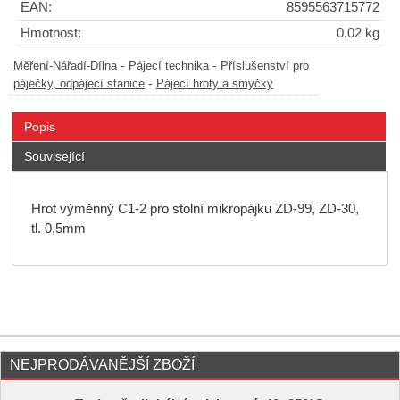
EAN:
8595563715772
Hmotnost:
0.02 kg
-
-
Měření-Nářadí-Dílna
Pájecí technika
Příslušenství pro
-
páječky, odpájecí stanice
Pájecí hroty a smyčky
Popis
Související
Hrot výměnný C1-2 pro stolní mikropájku ZD-99, ZD-30,
tl. 0,5mm
NEJPRODÁVANĚJŠÍ ZBOŽÍ