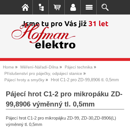
Home
Měření-Nářadí-Dílna
Pájecí technika
Příslušenství pro páječky, odpájecí stanice
Hrot C1-2 pro ZD-99,8906 tl. 0,5mm
Pájecí hroty a smyčky
Pájecí hrot C1-2 pro mikropáku ZD-
99,8906 výměnný tl. 0,5mm
Pájecí hrot C1-2 pro mikropájku ZD-99, ZD-30,ZD-8906(L)
výměnný tl. 0,5mm