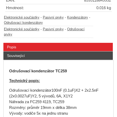
EAN:
8595118849952
Hmotnost:
0.016 kg
-
-
-
Elektronické součástky
Pasivní prvky
Kondenzátory
Odrušovací kondenzátory
-
-
Elektronické součástky
Pasivní prvky
Odrušovací
prvky
Popis
Související
Odrušovací kondenzátor TC259
Technický popis:
Odrušovací kondenzátor100nF (0.1uF)X2 + 2x2.5nF
(2x0.0027uF)Y2, 5 vývodů, 6A, X1Y2
Náhrada za FC259 4119, TC259
Rozměry: průměr 19mm x délka 38mm
Vývody: vodiče 5x na jednu stranu