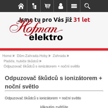
Home
Dům-Zahrada-Hoby
Zahrada
Plašiče, hubiče škůdců
Odpuzovač škůdců s ionizátorem + noční světlo
Odpuzovač škůdců s ionizátorem +
noční světlo
Odpuzovač škůdců s ionizátorem + noční světlo
kliknutím zvětšíte