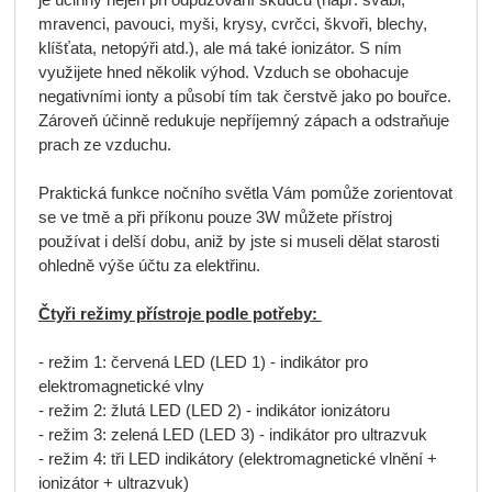
je účinný nejen při odpuzování škůdců (např. švábi,
mravenci, pavouci, myši, krysy, cvrčci, škvoři, blechy,
klíšťata, netopýři atd.), ale má také ionizátor. S ním
využijete hned několik výhod. Vzduch se obohacuje
negativními ionty a působí tím tak čerstvě jako po bouřce.
Zároveň účinně redukuje nepříjemný zápach a odstraňuje
prach ze vzduchu.
Praktická funkce nočního světla Vám pomůže zorientovat
se ve tmě a při příkonu pouze 3W můžete přístroj
používat i delší dobu, aniž by jste si museli dělat starosti
ohledně výše účtu za elektřinu.
Čtyři režimy přístroje podle potřeby:
- režim 1: červená LED (LED 1) - indikátor pro
elektromagnetické vlny
- režim 2: žlutá LED (LED 2) - indikátor ionizátoru
- režim 3: zelená LED (LED 3) - indikátor pro ultrazvuk
- režim 4: tři LED indikátory (elektromagnetické vlnění +
ionizátor + ultrazvuk)