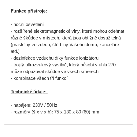
Funkce přístroje:
- noční osvětlení
- rozšířené elektromagnetické vlny, které mohou odehnat
různé škůdce v místech, která jsou obtížně dosažitelná
(praskliny ve zdech, štěrbiny Vašeho domu, kanceláře
atd.)
- dezinfekce vzduchu díky funkce ionizátoru
- trojitý ultrazvukový vysílač, který působí v úhlu 270°,
může odpuzovat škůdce ve všech směrech
- kombinace všech tří funkcí
Technické údaje:
- napájení: 230V / 50Hz
- rozměry (š x v x h): 75 x 130 x 80 (60) mm