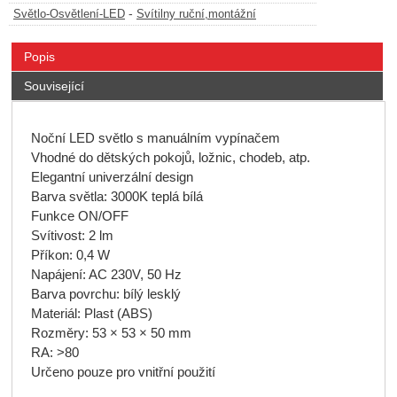
-
Světlo-Osvětlení-LED
Svítilny ruční,montážní
Popis
Související
Noční LED světlo s manuálním vypínačem
Vhodné do dětských pokojů, ložnic, chodeb, atp.
Elegantní univerzální design
Barva světla: 3000K teplá bílá
Funkce ON/OFF
Svítivost: 2 lm
Příkon: 0,4 W
Napájení: AC 230V, 50 Hz
Barva povrchu: bílý lesklý
Materiál: Plast (ABS)
Rozměry: 53 × 53 × 50 mm
RA: >80
Určeno pouze pro vnitřní použití