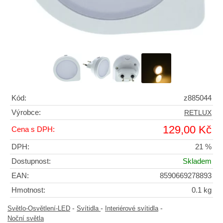
Kód:
z885044
Výrobce:
RETLUX
129,00 Kč
Cena s DPH:
DPH:
21 %
Dostupnost:
Skladem
EAN:
8590669278893
Hmotnost:
0.1 kg
-
-
-
Světlo-Osvětlení-LED
Svítidla
Interiérové svítidla
Noční světla