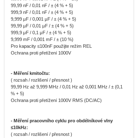
99,99 nF / 0,01 nF / ± (4 % + 5)
999,9 nF / 0,01 nF / ± (4 % + 5)
9,999 µF / 0,001 µF / ± (4 % + 5)
99,99 µF / 0,01 µF / ± (4 % + 5)
999,9 μF / 0,1 μF / ± (4 % + 5)
9,999 mF / 0,001 mF / ± (10 %)
Pro kapacity ≤100nF použijte režim REL
Ochrana proti přetížení 1000V
- Měření kmitočtu:
( rozsah / rozlišení / přesnost )
99,99 Hz až 9,999 MHz / 0,01 Hz až 0,001 MHz / ± (0,1
% + 5)
Ochrana proti přetížení 1000V RMS (DC/AC)
- Měření pracovního cyklu pro obdélníkové vlny
≤10kHz:
( rozsah / rozlišení / přesnost )