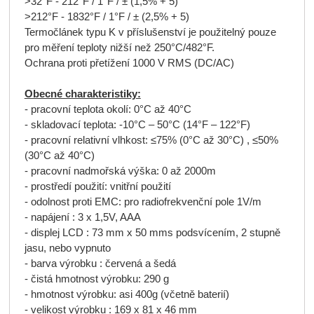
>32°F - 212°F / 1°F / ± (1,5% + 5)
>212°F - 1832°F / 1°F / ± (2,5% + 5)
Termočlánek typu K v příslušenství je použitelný pouze
pro měření teploty nižší než 250°C/482°F.
Ochrana proti přetížení 1000 V RMS (DC/AC)
Obecné charakteristiky:
- pracovní teplota okolí: 0°C až 40°C
- skladovací teplota: -10°C – 50°C (14°F – 122°F)
- pracovní relativní vlhkost: ≤75% (0°C až 30°C) , ≤50%
(30°C až 40°C)
- pracovní nadmořská výška: 0 až 2000m
- prostředí použití: vnitřní použití
- odolnost proti EMC: pro radiofrekvenční pole 1V/m
- napájení : 3 x 1,5V, AAA
- displej LCD : 73 mm x 50 mms podsvícením, 2 stupně
jasu, nebo vypnuto
- barva výrobku : červená a šedá
- čistá hmotnost výrobku: 290 g
- hmotnost výrobku: asi 400g (včetně baterií)
- velikost výrobku : 169 x 81 x 46 mm