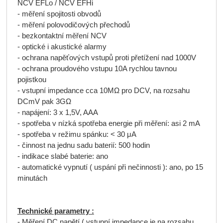
NCV EFLo / NCV EFHi
- měření spojitosti obvodů
- měření polovodičových přechodů
- bezkontaktní měření NCV
- optické i akustické alarmy
- ochrana napěťových vstupů proti přetížení nad 1000V
- ochrana proudového vstupu 10A rychlou tavnou
pojistkou
- vstupní impedance cca 10MΩ pro DCV, na rozsahu
DCmV pak 3GΩ
- napájení: 3 x 1,5V, AAA
- spotřeba v nízká spotřeba energie při měření: asi 2 mA
- spotřeba v režimu spánku: < 30 μA
- činnost na jednu sadu baterií: 500 hodin
- indikace slabé baterie: ano
- automatické vypnutí ( uspání při nečinnosti ): ano, po 15
minutách
Technické parametry :
- Měření DC napětí ( vstupní impedance je na rozsahu