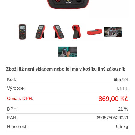
Zboži již není skladem nebo jej má v košíku jiný zákazník
Kód:
655724
Výrobce:
UNI-T
869,00 Kč
Cena s DPH:
DPH:
21 %
EAN:
6935750539033
Hmotnost:
0.5 kg