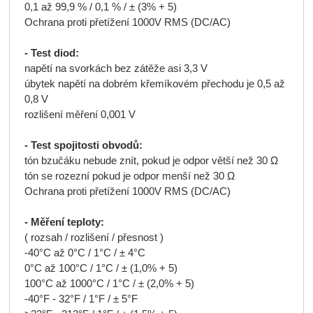
0,1 až 99,9 % / 0,1 % / ± (3% + 5)
Ochrana proti přetížení 1000V RMS (DC/AC)
- Test diod:
napětí na svorkách bez zátěže asi 3,3 V
úbytek napětí na dobrém křemíkovém přechodu je 0,5 až
0,8 V
rozlišení měření 0,001 V
- Test spojitosti obvodů:
tón bzučáku nebude znít, pokud je odpor větší než 30 Ω
tón se rozezní pokud je odpor menší než 30 Ω
Ochrana proti přetížení 1000V RMS (DC/AC)
- Měření teploty:
( rozsah / rozlišení / přesnost )
-40°C až 0°C / 1°C / ± 4°C
0°C až 100°C / 1°C / ± (1,0% + 5)
100°C až 1000°C / 1°C / ± (2,0% + 5)
-40°F - 32°F / 1°F / ± 5°F