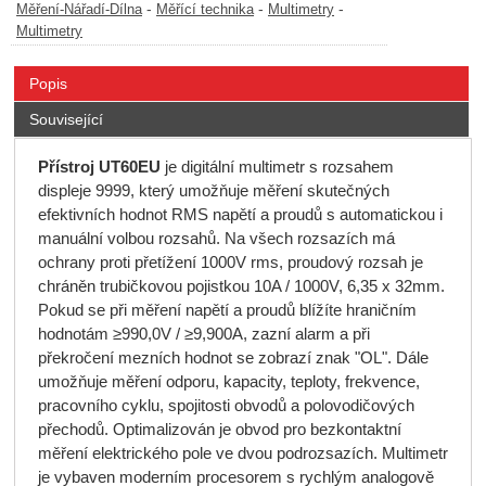
-
-
-
Měření-Nářadí-Dílna
Měřící technika
Multimetry
Multimetry
Popis
Související
Přístroj UT60EU
je digitální multimetr s rozsahem
displeje 9999, který umožňuje měření skutečných
efektivních hodnot RMS napětí a proudů s automatickou i
manuální volbou rozsahů. Na všech rozsazích má
ochrany proti přetížení 1000V rms, proudový rozsah je
chráněn trubičkovou pojistkou 10A / 1000V, 6,35 x 32mm.
Pokud se při měření napětí a proudů blížíte hraničním
hodnotám ≥990,0V / ≥9,900A, zazní alarm a při
překročení mezních hodnot se zobrazí znak "OL". Dále
umožňuje měření odporu, kapacity, teploty, frekvence,
pracovního cyklu, spojitosti obvodů a polovodičových
přechodů. Optimalizován je obvod pro bezkontaktní
měření elektrického pole ve dvou podrozsazích. Multimetr
je vybaven moderním procesorem s rychlým analogově