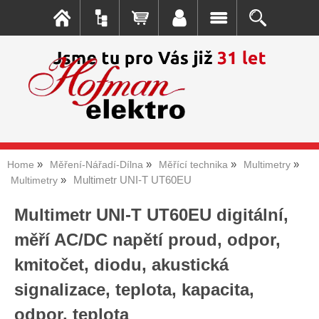
Home
Měření-Nářadí-Dílna
Měřící technika
Multimetry
Multimetr UNI-T UT60EU
Multimetry
Multimetr UNI-T UT60EU digitální,
měří AC/DC napětí proud, odpor,
kmitočet, diodu, akustická
signalizace, teplota, kapacita,
odpor, teplota