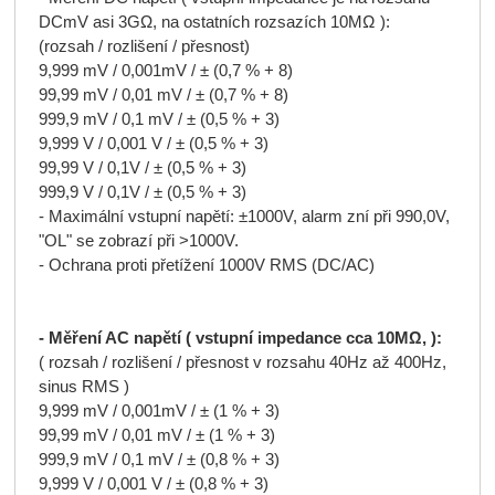
DCmV asi 3GΩ, na ostatních rozsazích 10MΩ ):
(rozsah / rozlišení / přesnost)
9,999 mV / 0,001mV / ± (0,7 % + 8)
99,99 mV / 0,01 mV / ± (0,7 % + 8)
999,9 mV / 0,1 mV / ± (0,5 % + 3)
9,999 V / 0,001 V / ± (0,5 % + 3)
99,99 V / 0,1V / ± (0,5 % + 3)
999,9 V / 0,1V / ± (0,5 % + 3)
- Maximální vstupní napětí: ±1000V, alarm zní při 990,0V,
"OL" se zobrazí při >1000V.
- Ochrana proti přetížení 1000V RMS (DC/AC)
- Měření AC napětí ( vstupní impedance cca 10MΩ, ):
( rozsah / rozlišení / přesnost v rozsahu 40Hz až 400Hz,
sinus RMS )
9,999 mV / 0,001mV / ± (1 % + 3)
99,99 mV / 0,01 mV / ± (1 % + 3)
999,9 mV / 0,1 mV / ± (0,8 % + 3)
9,999 V / 0,001 V / ± (0,8 % + 3)