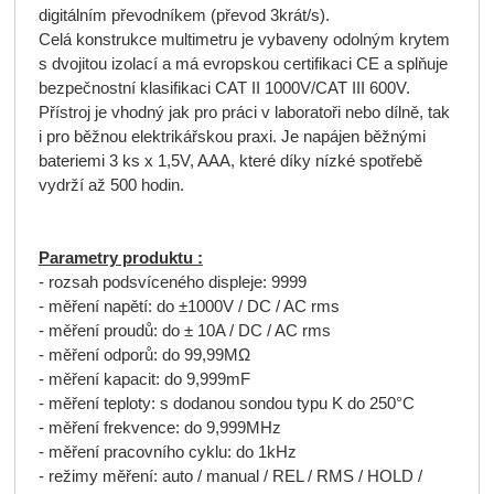
digitálním převodníkem (převod 3krát/s).
Celá konstrukce multimetru je vybaveny odolným krytem
s dvojitou izolací a má evropskou certifikaci CE a splňuje
bezpečnostní klasifikaci CAT II 1000V/CAT III 600V.
Přístroj je vhodný jak pro práci v laboratoři nebo dílně, tak
i pro běžnou elektrikářskou praxi. Je napájen běžnými
bateriemi 3 ks x 1,5V, AAA, které díky nízké spotřebě
vydrží až 500 hodin.
Parametry produktu :
- rozsah podsvíceného displeje: 9999
- měření napětí: do ±1000V / DC / AC rms
- měření proudů: do ± 10A / DC / AC rms
- měření odporů: do 99,99MΩ
- měření kapacit: do 9,999mF
- měření teploty: s dodanou sondou typu K do 250°C
- měření frekvence: do 9,999MHz
- měření pracovního cyklu: do 1kHz
- režimy měření: auto / manual / REL / RMS / HOLD /