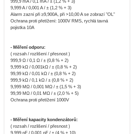
999,9 mA / 0,1 mA / ± (1,2 % + 3)
9,999 A / 0,001 A / ± (1,2 % + 3)
Alarm zazní při ≥9,900A, při >10,00 A se zobrazí "OL"
Ochrana proti přetížení: 1000V RMS, rychlá tavná
pojistka 10A
- Měření odporu:
( rozsah / rozlišení / přesnost )
999,9 Ω / 0,1 Ω / ± (0,8 % + 2)
9,999 kΩ / 0,001kΩ / ± (0,8 % + 2)
99,99 kΩ / 0,01 kΩ / ± (0,8 % + 2)
999,9 kΩ / 0,1 kΩ / ± (0,8 % + 2)
9,999 MΩ / 0,001 MΩ / ± (1,5 % + 3)
99,99 MΩ / 0,01 MΩ / ± (2,0 % + 5)
Ochrana proti přetížení 1000V
- Měření kapacity kondenzátorů:
( rozsah / rozlišení / přesnost )
9,999 nF / 0,001 nF / ± (4 % + 10)