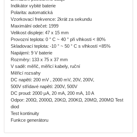
Indikátor vybité baterie
Polarita: automatická
Vzorkovací frekvence: 2krát za sekundu
Maximální odečet: 1999
Velikost displeje: 47 x 15 mm
Provozní teplota: 0 ° C ~ 40 ° při vlhkosti < 80%
Skladovací teplota: -10 ° ~ 50 ° C s vlhkostí <85%
Napájení: 9 V baterie
Rozměry: 133 x 75 x 37 mm
V sadě: měřič, měřicí kabely, ruční
Měřicí rozsahy
DC napětí: 200 mV , 2000 mV, 20V, 200V,
500V střídavé napětí: 200V, 500V
DC proud: 2000 µA, 20 mA, 200 mA, 10 A
Odpor: 200Ω, 2000Ω, 20KΩ, 200KΩ, 20MΩ, 200MΩ Test
diod
Test kontinuity
Funkce generátoru