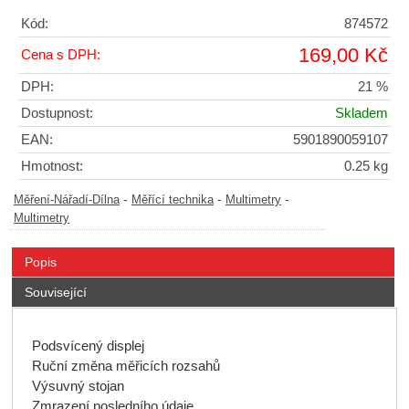
Kód:
874572
169,00 Kč
Cena s DPH:
DPH:
21 %
Dostupnost:
Skladem
EAN:
5901890059107
Hmotnost:
0.25 kg
-
-
-
Měření-Nářadí-Dílna
Měřící technika
Multimetry
Multimetry
Popis
Související
Podsvícený displej
Ruční změna měřicích rozsahů
Výsuvný stojan
Zmrazení posledního údaje