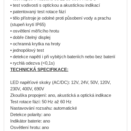
• test vodivosti s optickou a akustickou indikací
• patentovaný test rotace fází
• tělo přístroje je odolné proti působení vody a prachu
(stupeň krytí IP65)
• osvětlení měřícího hrotu
• dobře čitelný displej
• ochranná krytka na hroty
• jednopólový test
• detekce napětí i při vybitých bateriích nebo bez baterií
• rychlá odezva (<0,1s)
TECHNICKÁ SPECIFIKACE:
LED napěťové skoky (AC/DC): 12V, 24V, 50V, 120V,
230V, 400V, 690V
Zkouška propojení: ano, akustická a optická indikace
Test rotace fází: 50 Hz až 60 Hz
Nastavování rozsahu: automatické
Detekce polarity: ano
Indikátor baterie: ano
Osvětlení hrotu: ano