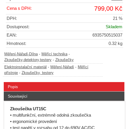
799,00 Kč
Cena s DPH:
DPH:
21 %
Dostupnost:
Skladem
EAN:
6935750515037
Hmotnost:
0.32 kg
-
-
Měření-Nářadí-Dílna
Měřící technika
-
Zkoušečky,detektory,testery
Zkoušečky
-
-
Elektroinstalační materiál
Měření-Nářadí
Měřící
-
přístroje
Zkoušečky, testery
Popis
Související
Zkoušečka UT15C
• multifunkční, extrémně odolná zkoušečka
• ergonomické provedení
• test napětí v rozsahu od 12 do 690V AC/DC