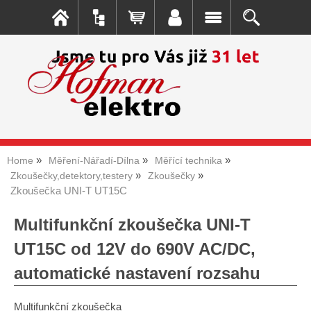
Home
Měření-Nářadí-Dílna
Měřící technika
Zkoušečky,detektory,testery
Zkoušečky
Zkoušečka UNI-T UT15C
Multifunkční zkoušečka UNI-T
UT15C od 12V do 690V AC/DC,
automatické nastavení rozsahu
Multifunkční zkoušečka