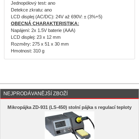
Jednopólový test: ano
Detekce zkratu: ano
LCD displej (AC/DC): 24V až 690V: ± (3%+5)
OBECNÁ CHARAKTERISTIKA:
Napájení: 2x 1.5V baterie (AAA)
LCD displej: 23 x 12 mm
Rozměry: 275 x 51 x 30 mm
Hmotnost: 310 g
NEJPRODÁVANĚJŠÍ ZBOŽÍ
Mikropájka ZD-931 (LS-450) stolní pájka s regulací teploty