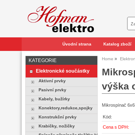
Úvodní strana
Katalog zboží
Home
Elektro
KATEGORIE
Mikros
Elektronické součástky
Aktivní prvky
výška
Pasivní prvky
Kabely, bužírky
Mikrospínač 6
Konektory,redukce,spojky
Kód:
Konstrukční prvky
Krabičky, nožičky
Cena s DPH: