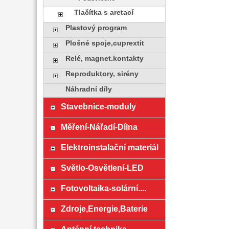
Tlačítka s aretací
Plastový program
Plošné spoje,cuprextit
Relé, magnet.kontakty
Reproduktory, sirény
Náhradní díly
Stavebnice-moduly
Měření-Nářadí-Dílna
Elektroinstalační materiál
Světlo-Osvětlení-LED
Fotovoltaika-solární....
Zdroje,Energie,Baterie