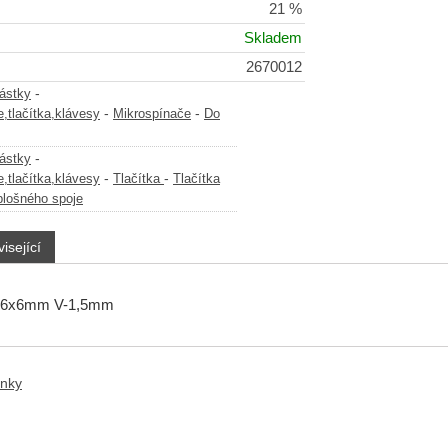
21 %
Skladem
2670012
-
částky
-
-
,tlačítka,klávesy
Mikrospínače
Do
-
částky
-
-
,tlačítka,klávesy
Tlačítka
Tlačítka
plošného spoje
isející
č 6x6mm V-1,5mm
anky