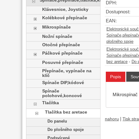
Spínače,přepínače,tlačítka,klávesy
DPH:
Klávesnice, Joysticky
Dostupnost:
Kolébkové přepínače
EAN:
Mikrospínače
Elektronické sou
Spínače,přepínače
Nožní spínače
plošného spoje
Otočné přepínače
Elektronické sou
Páčkové přepínače
Spínače,přepínače
-
bez aretace
Do 
Posuvné přepínače
Přepínače, vypínače na
klíč
Popis
Souv
Spínače DIP,kódové
Spínače
Mikrospína
polohové,koncové
Tlačítka
Tlačítka bez aretace
|
nahoru
Tisk str
Do panelu
Do plošného spoje
Podsvícené