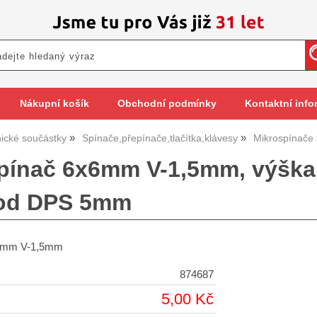
Nákupní košík
Obchodní podmínky
Kontaktní info
nické součástky
Spínače,přepínače,tlačítka,klávesy
Mikrospínače
pínač 6x6mm V-1,5mm, výška
 od DPS 5mm
x6mm V-1,5mm
874687
5,00 Kč