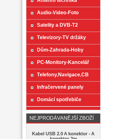
Anténní technika
Audio-Video-Foto
Satelity a DVB-T2
Televizory-TV držáky
Dům-Zahrada-Hoby
PC-Monitory-Kancelář
Telefony,Navigace,CB
Infračervené panely
Domácí spotřebiče
NEJPRODÁVANĚJŠÍ ZBOŽÍ
Kabel USB 2.0 A konektor - A
konektor 2m