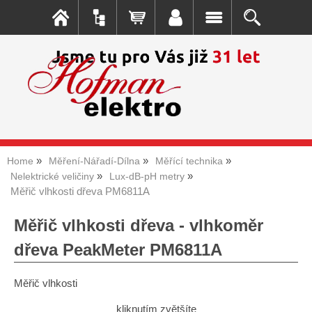
Home
Měření-Nářadí-Dílna
Měřící technika
Nelektrické veličiny
Lux-dB-pH metry
Měřič vlhkosti dřeva PM6811A
Měřič vlhkosti dřeva - vlhkoměr
dřeva PeakMeter PM6811A
Měřič vlhkosti
kliknutím zvětšíte