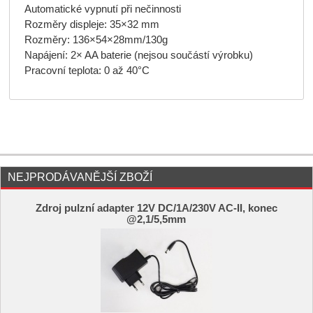
Automatické vypnutí při nečinnosti
Rozměry displeje: 35×32 mm
Rozměry: 136×54×28mm/130g
Napájení: 2× AA baterie (nejsou součástí výrobku)
Pracovní teplota: 0 až 40°C
NEJPRODÁVANĚJŠÍ ZBOŽÍ
Zdroj pulzní adapter 12V DC/1A/230V AC-II, konec
@2,1/5,5mm