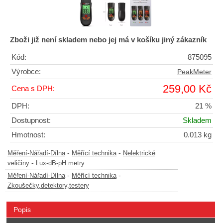
Zboži již není skladem nebo jej má v košíku jiný zákazník
Kód:
875095
Výrobce:
PeakMeter
259,00 Kč
Cena s DPH:
DPH:
21 %
Dostupnost:
Skladem
Hmotnost:
0.013 kg
-
-
Měření-Nářadí-Dílna
Měřící technika
Nelektrické
-
veličiny
Lux-dB-pH metry
-
-
Měření-Nářadí-Dílna
Měřící technika
Zkoušečky,detektory,testery
Popis