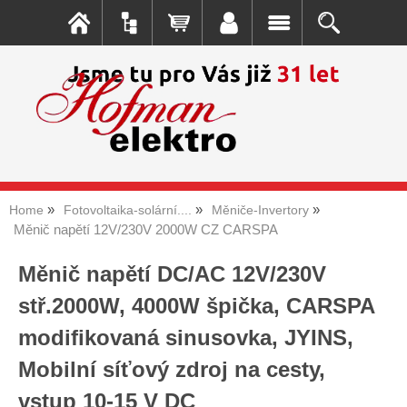
Home
Fotovoltaika-solární....
Měniče-Invertory
Měnič napětí 12V/230V 2000W CZ CARSPA
Měnič napětí DC/AC 12V/230V
stř.2000W, 4000W špička, CARSPA
modifikovaná sinusovka, JYINS,
Mobilní síťový zdroj na cesty,
vstup 10-15 V DC