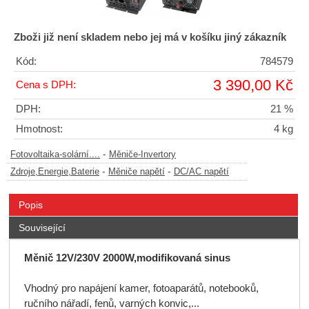
Zboži již není skladem nebo jej má v košíku jiný zákazník
Kód:
784579
3 390,00 Kč
Cena s DPH:
DPH:
21 %
Hmotnost:
4 kg
-
Fotovoltaika-solární....
Měniče-Invertory
-
-
Zdroje,Energie,Baterie
Měniče napětí
DC/AC napětí
Popis
Související
Měnič 12V/230V 2000W,modifikovaná sinus
Vhodný pro napájení kamer, fotoaparátů, notebooků,
ručního nářadí, fenů, varných konvic,...