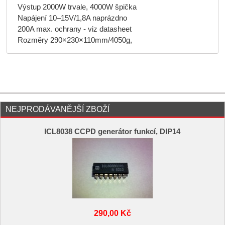
Výstup 2000W trvale, 4000W špička
Napájení 10–15V/1,8A naprázdno
200A max. ochrany - viz datasheet
Rozměry 290×230×110mm­/4050g,
NEJPRODÁVANĚJŠÍ ZBOŽÍ
ICL8038 CCPD generátor funkcí, DIP14
290,00 Kč