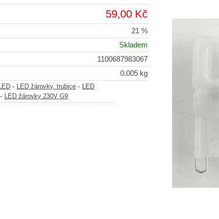
59,00 Kč
21 %
Skladem
1100687983067
0.005 kg
-
-
-LED
LED žárovky, trubice
LED
-
LED žárovky 230V G9