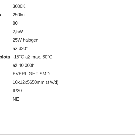
3000K,
k
250lm
80
2,5W
25W halogen
až 320°
plota
-15°C až max. 60°C
až 40 000h
EVERLIGHT SMD
16x12x5650mm (š/v/d)
IP20
NE