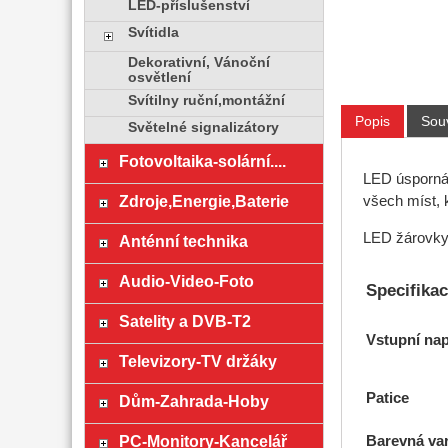
LED-příslušenství
Svítidla
Dekorativní, Vánoční
osvětlení
Svítilny ruční,montážní
Popis
Souv
Světelné signalizátory
Fotovoltaika-solární....
LED úsporná 
Zdroje,Energie,Baterie
všech míst, k
LED žárovky 
Anténní technika
Audio-Video-Foto
Specifika
Satelity a DVB-T2
Vstupní nap
Televizory-TV držáky
Patice
Dům-Zahrada-Hoby
PC-Monitory-Kancelář
Barevná var