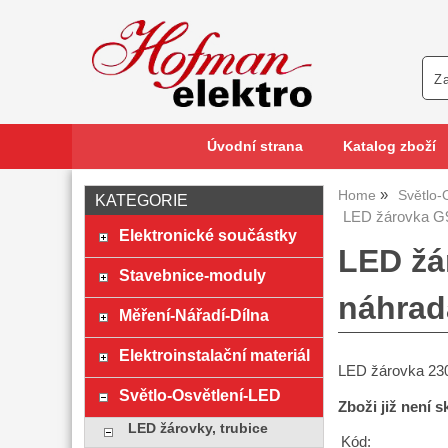
Úvodní strana
Katalog zboží
Home
Světlo-
KATEGORIE
LED žárovka G9
Elektronické součástky
LED žá
Stavebnice-moduly
náhrad
Měření-Nářadí-Dílna
Elektroinstalační materiál
LED žárovka 230V
Světlo-Osvětlení-LED
Zboži již není 
LED žárovky, trubice
Kód: