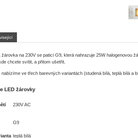
isející
žárovka na 230V se paticí G9, která nahrazuje 25W halogenovou žá
de chcete svítit, a přitom ušetřit.
nabízíme ve třech barevných variantách (studená bílá, teplá bílá a b
ce LED žárovky
ětí
230V AC
G9
ianta
teplá bílá