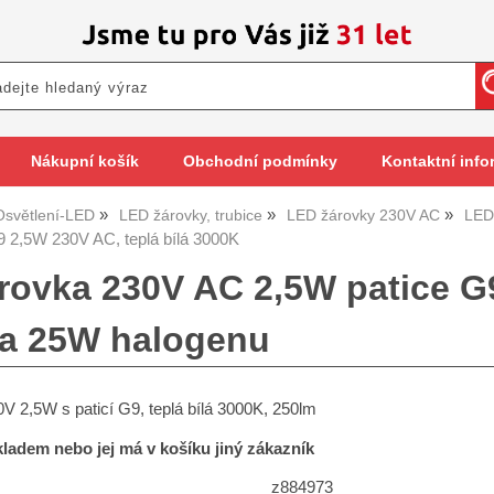
Nákupní košík
Obchodní podmínky
Kontaktní info
Osvětlení-LED
LED žárovky, trubice
LED žárovky 230V AC
LED
 2,5W 230V AC, teplá bílá 3000K
rovka 230V AC 2,5W patice G9
a 25W halogenu
 2,5W s paticí G9, teplá bílá 3000K, 250lm
skladem nebo jej má v košíku jiný zákazník
z884973