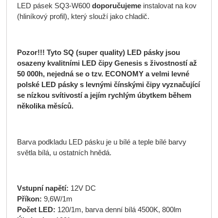
LED pásek SQ3-W600
doporučujeme
instalovat na kov
(hliníkový profil), který slouží jako chladič.
Pozor!!! Tyto SQ (super quality) LED pásky jsou
osazeny kvalitními LED čipy Genesis s živostností až
50 000h, nejedná se o tzv. ECONOMY a velmi levné
polské LED pásky s levnými čínskými čipy vyznačující
se nízkou svítivostí a jejím rychlým úbytkem během
několika měsíců.
Barva podkladu LED pásku je u bílé a teple bílé barvy
světla bílá, u ostatních hnědá.
Vstupní napětí:
12V DC
Příkon:
9,6W/1m
Počet LED:
120/1m, barva denní bílá 4500K, 800lm