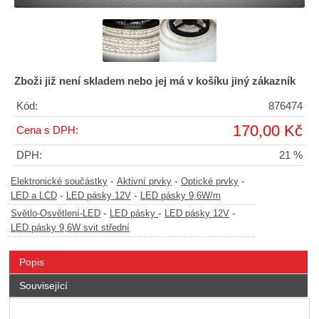
Zboži již není skladem nebo jej má v košíku jiný zákazník
Kód:
876474
170,00 Kč
Cena s DPH:
DPH:
21 %
-
-
-
Elektronické součástky
Aktivní prvky
Optické prvky
-
-
LED a LCD
LED pásky 12V
LED pásky 9,6W/m
-
-
-
Světlo-Osvětlení-LED
LED pásky
LED pásky 12V
LED pásky 9,6W svit střední
Popis
Související