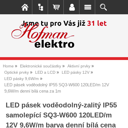
Home
Elektronické součástky
Aktivní prvky
Optické prvky
LED a LCD
LED pásky 12V
LED pásky 9,6W/m
LED pásek voděodolný IP55 SQ3-W600 120LED/m 12V
9,6W/m denní bílá cena za 1m
LED pásek voděodolný-zalitý IP55
samolepící SQ3-W600 120LED/m
12V 9,6W/m barva denní bílá cena