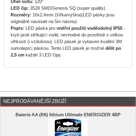
Úhel svitu:
120°
LED čip:
3528 SMDGenesis SQ (super quality)
Rozměry:
10x2,4mm (šířka/výška)(LED pásky jsou
originálně navinuté na 5m návinu)
Popis:
LED páska pro
vnitřní použití voděodolný IP55
-
krytí proti stříkající vodě, nevhodné do prostředí s velkou
vlhkostí (i vzdušnou). LED pásek je vybaven kvalitní 3M
samolepící páskou. Tento LED pásek je možné
dělit po
2,5 cm
každé 3 LED čipy.
NEJPRODÁVANĚJŠÍ ZBOŽÍ
Baterie AA (R6) lithium Ultimate ENERGIZER 4BP