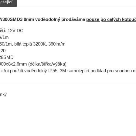
isející
 W300SMD3 8mm voděodolný prodáváme
pouze po celých kotouč
tí:
12V DC
W/1m
60/1m, bílá teplá 3200K, 360lm/m
20°
28SMD
00x8x2,6mm (délka/šířka/výška)
nitřní použití voděodolný IP55, 3M samolepící podklad pro snadnou 
anky