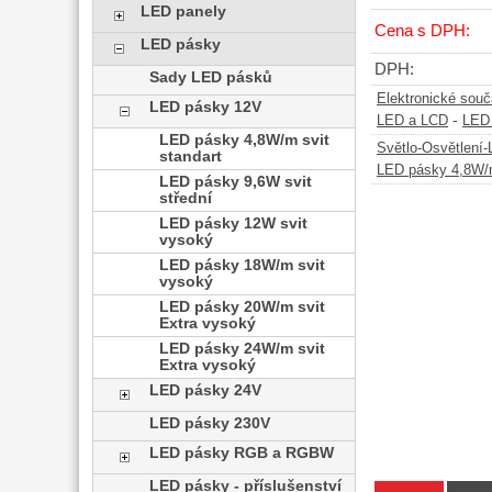
LED panely
Cena s DPH:
LED pásky
DPH:
Sady LED pásků
Elektronické sou
LED pásky 12V
-
LED a LCD
LED
LED pásky 4,8W/m svit
Světlo-Osvětlení
standart
LED pásky 4,8W/m
LED pásky 9,6W svit
střední
LED pásky 12W svit
vysoký
LED pásky 18W/m svit
vysoký
LED pásky 20W/m svit
Extra vysoký
LED pásky 24W/m svit
Extra vysoký
LED pásky 24V
LED pásky 230V
LED pásky RGB a RGBW
LED pásky - příslušenství