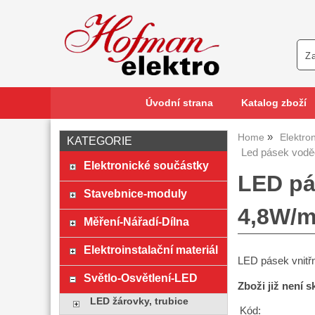
Úvodní strana
Katalog zboží
Home
Elektro
KATEGORIE
Led pásek vodě
Elektronické součástky
LED pá
Stavebnice-moduly
4,8W/m
Měření-Nářadí-Dílna
Elektroinstalační materiál
LED pásek vnitř
Světlo-Osvětlení-LED
Zboži již není 
LED žárovky, trubice
Kód: