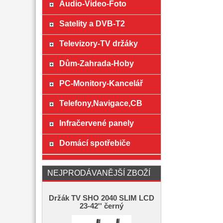
Audio-Video-Foto
Satelity a DVB-T2
Televizory-TV držáky
Dům-Zahrada-Hoby
PC-Monitory-Kancelář
Telefony,Navigace,CB
Infračervené panely
Domácí spotřebiče
NEJPRODÁVANĚJŠÍ ZBOŽÍ
Držák TV SHO 2040 SLIM LCD
23-42'' černý