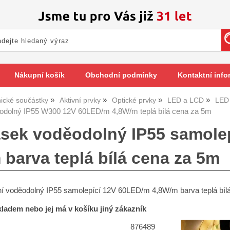
Nákupní košík
Obchodní podmínky
Kontaktní info
nické součástky
Aktivní prvky
Optické prvky
LED a LCD
LED
odolný IP55 W300 12V 60LED/m 4,8W/m teplá bílá cena za 5m
sek voděodolný IP55 samole
 barva teplá bílá cena za 5m
ní voděodolný IP55 samolepící 12V 60LED/m 4,8W/m barva teplá bíl
skladem nebo jej má v košíku jiný zákazník
876489