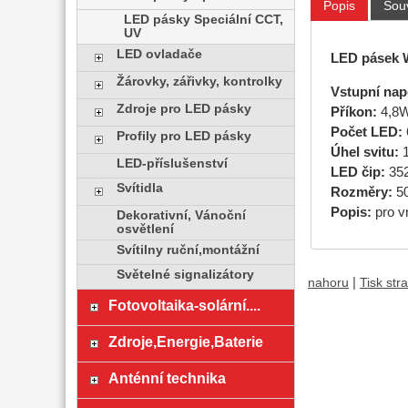
Popis
Souv
LED pásky Speciální CCT,
UV
LED ovladače
LED pásek
Žárovky, zářivky, kontrolky
Vstupní napě
Zdroje pro LED pásky
Příkon:
4,8
Počet LED:
Profily pro LED pásky
Úhel svitu:
1
LED-příslušenství
LED čip:
35
Svítidla
Rozměry:
50
Popis:
pro v
Dekorativní, Vánoční
osvětlení
Svítilny ruční,montážní
Světelné signalizátory
|
nahoru
Tisk str
Fotovoltaika-solární....
Zdroje,Energie,Baterie
Anténní technika