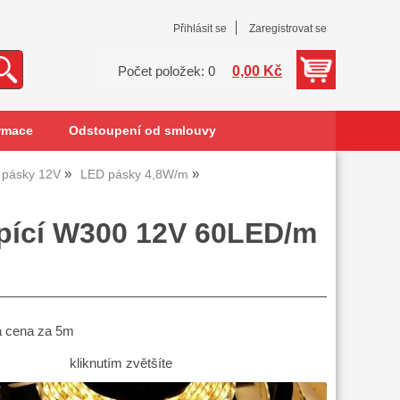
Přihlásit se
Zaregistrovat se
0,00 Kč
Počet položek: 0
rmace
Odstoupení od smlouvy
 pásky 12V
LED pásky 4,8W/m
pící W300 12V 60LED/m
á cena za 5m
kliknutím zvětšíte