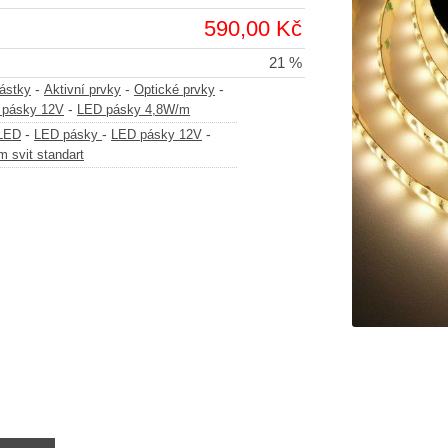
590,00 Kč
21 %
-
-
-
částky
Aktivní prvky
Optické prvky
-
 pásky 12V
LED pásky 4,8W/m
-
-
-
-LED
LED pásky
LED pásky 12V
 svit standart