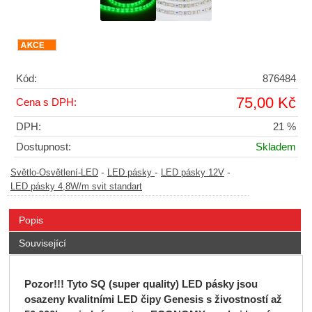
Kód:
876484
75,00 Kč
Cena s DPH:
DPH:
21 %
Dostupnost:
Skladem
-
-
-
Světlo-Osvětlení-LED
LED pásky
LED pásky 12V
LED pásky 4,8W/m svit standart
Popis
Související
Pozor!!! Tyto SQ (super quality) LED pásky jsou
osazeny kvalitními LED čipy Genesis s živostností až