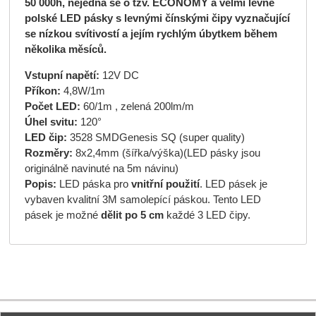
50 000h, nejedná se o tzv. ECONOMY a velmi levné
polské LED pásky s levnými čínskými čipy vyznačující
se nízkou svítivostí a jejím rychlým úbytkem během
několika měsíců.
Vstupní napětí:
12V DC
Příkon:
4,8W/1m
Počet LED:
60/1m , zelená 200lm/m
Úhel svitu:
120°
LED čip:
3528 SMDGenesis SQ (super quality)
Rozměry:
8x2,4mm (šířka/výška)(LED pásky jsou
originálně navinuté na 5m návinu)
Popis:
LED páska pro
vnitřní použití
. LED pásek je
vybaven kvalitní 3M samolepící páskou. Tento LED
pásek je možné
dělit po 5 cm
každé 3 LED čipy.