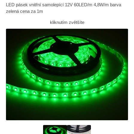
LED pásek vnitřní samolepící 12V 60LED/m 4,8W/m barva
zelená cena za 1m
kliknutím zvětšíte