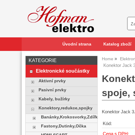
Úvodní strana
Katalog zboží
Home
Elektro
KATEGORIE
Konektor Jack 3
Elektronické součástky
Konekt
Aktivní prvky
spoje, 
Pasivní prvky
Kabely, bužírky
Konektory,redukce,spojky
Konektor Jack 3
Banánky,Krokosvorky,Zdířky
Kód:
Fastony,Dutinky,Očka
Cena s DPH: