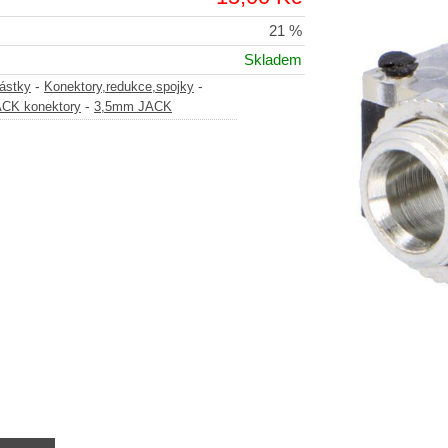
21 %
Skladem
-
-
částky
Konektory,redukce,spojky
-
CK konektory
3,5mm JACK