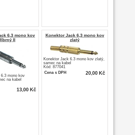
ack 6,3 mono kov
Konektor Jack 6,3 mono kov
říbrný II
zlatý
Konektor Jack 6.3 mono kov zlatý,
samec na kabel
Kód: 877041
20,00
Kč
Cena s DPH
 6.3 mono kov
amec na kabel
13,00
Kč