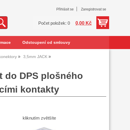
Přihlásit se
Zaregistrovat se
0,00 Kč
Počet položek: 0
rmace
Odstoupení od smlouvy
konektory
3,5mm JACK
t do DPS plošného
acími kontakty
kliknutím zvětšíte