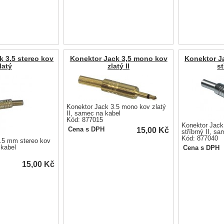
k 3.5 stereo kov
Konektor Jack 3,5 mono kov
Konektor J
latý
zlatý II
st
Konektor Jack 3.5 mono kov zlatý
II, samec na kabel
Kód: 877015
Konektor Jack
15,00
Kč
Cena s DPH
stříbrný II, s
Kód: 877040
.5 mm stereo kov
 kabel
Cena s DPH
15,00
Kč