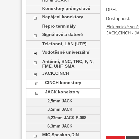
HDMI,SCART
Konektory průmyslové
DPH:
Napájecí konektory
Dostupnost:
Repro terminály
Elektronické sou
-
JACK,CINCH
JA
Signálové a datové
Telefonní, LAN (UTP)
Vodotěsné univerzální
Anténní, BNC, TNC, F, N,
FME, UHF, SMA
JACK,CINCH
CINCH konektory
JACK konektory
2,5mm JACK
3,5mm JACK
5,23mm JACK P-068
6,3mm JACK
MIC,Speakon,DIN