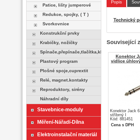
Popis
Souv
Patice, lišty jumperové
Redukce, spojky, ( T )
Technický p
Svorkovnice
Konstrukční prvky
Související 
Krabičky, nožičky
Spínače,přepínače,tlačítka,klávesy
Konektor J
vidlice úhlov
Plastový program
Plošné spoje,cuprextit
Relé, magnet.kontakty
Reproduktory, sirény
Náhradní díly
Stavebnice-moduly
Konektor Jack 6
stříbrný I
Kód: 881451
Měření-Nářadí-Dílna
Cena s DPH
Elektroinstalační materiál