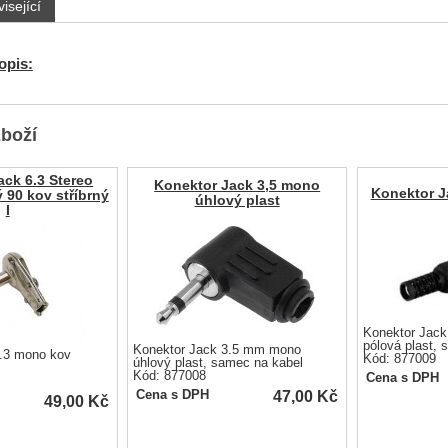
isející
opis:
zboží
ack 6.3 Stereo
Konektor Jack 3,5 mono
Konektor Ja
ý 90 kov stříbrný
úhlový plast
I
Konektor Jack
pólová plast, 
Konektor Jack 3.5 mm mono
.3 mono kov
Kód: 877009
úhlový plast, samec na kabel
Kód: 877008
Cena s DPH
47,00
Kč
Cena s DPH
49,00
Kč