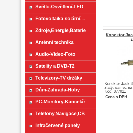
Světlo-Osvětlení-LED
Fotovoltaika-solární....
Zdroje,Energie,Baterie
Konektor Jac
z
Anténní technika
Audio-Video-Foto
Satelity a DVB-T2
Televizory-TV držáky
Konektor Jack 3
zlatý, samec na
Dům-Zahrada-Hoby
Kód: 877011
Cena s DPH
PC-Monitory-Kancelář
Telefony,Navigace,CB
Infračervené panely