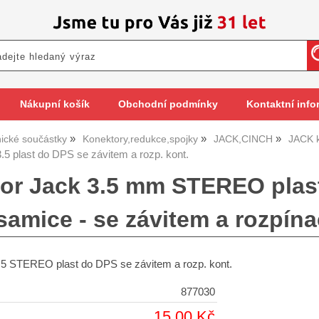
Nákupní košík
Obchodní podmínky
Kontaktní info
nické součástky
Konektory,redukce,spojky
JACK,CINCH
JACK 
.5 plast do DPS se závitem a rozp. kont.
or Jack 3.5 mm STEREO plas
samice - se závitem a rozpín
.5 STEREO plast do DPS se závitem a rozp. kont.
877030
15,00 Kč