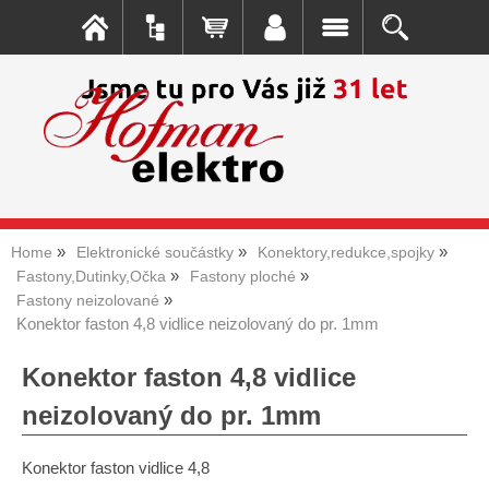
Home
Elektronické součástky
Konektory,redukce,spojky
Fastony,Dutinky,Očka
Fastony ploché
Fastony neizolované
Konektor faston 4,8 vidlice neizolovaný do pr. 1mm
Konektor faston 4,8 vidlice
neizolovaný do pr. 1mm
Konektor faston vidlice 4,8