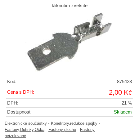
kliknutím zvětšíte
Kód:
875423
2,00 Kč
Cena s DPH:
DPH:
21 %
Dostupnost:
Skladem
-
-
Elektronické součástky
Konektory,redukce,spojky
-
-
Fastony,Dutinky,Očka
Fastony ploché
Fastony
neizolované