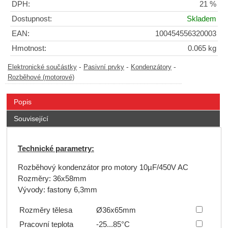
DPH:
21 %
Dostupnost:
Skladem
EAN:
100454556320003
Hmotnost:
0.065 kg
-
-
-
Elektronické součástky
Pasivní prvky
Kondenzátory
Rozběhové (motorové)
Popis
Související
Technické parametry:
Rozběhový kondenzátor pro motory 10µF/450V AC
Rozměry: 36x58mm
Vývody: fastony 6,3mm
Rozměry tělesa
Ø36x65mm
Pracovní teplota
-25...85°C