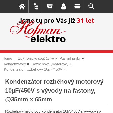
Home
Elektronické součástky
Pasivní prvky
Kondenzátory
Rozběhové (motorové)
Kondenzátor rozběhový 10µF/450V F
Kondenzátor rozběhový motorový
10µF/450V s vývody na fastony,
@35mm x 65mm
Rozběhový motorový kondenzátor 10M/450V s vývody na