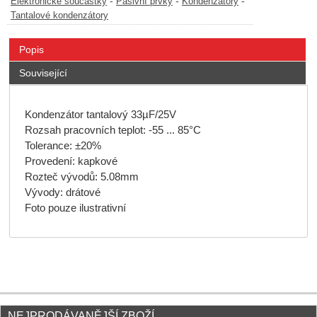
-
-
-
Elektronické součástky
Pasivní prvky
Kondenzátory
Tantalové kondenzátory
Popis
Související
Kondenzátor tantalový 33µF/25V
Rozsah pracovních teplot: -55 ... 85°C
Tolerance: ±20%
Provedení: kapkové
Rozteč vývodů: 5.08mm
Vývody: drátové
Foto pouze ilustrativní
NEJPRODÁVANĚJŠÍ ZBOŽÍ