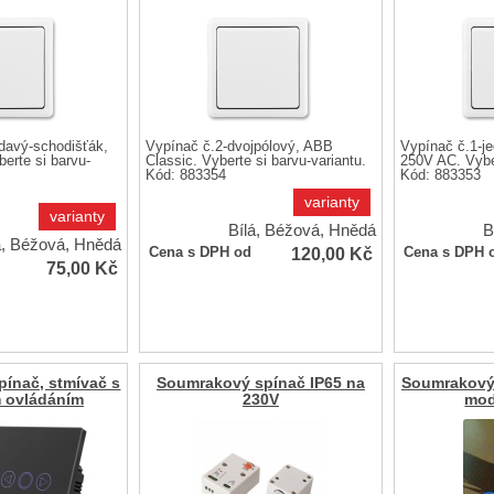
ídavý-schodišťák,
Vypínač č.2-dvojpólový, ABB
Vypínač č.1-j
erte si barvu-
Classic. Vyberte si barvu-variantu.
250V AC. Vyber
Kód: 883354
Kód: 883353
varianty
varianty
Bílá, Béžová, Hnědá
B
á, Béžová, Hnědá
120,00
Kč
Cena s DPH od
Cena s DPH 
75,00
Kč
pínač, stmívač s
Soumrakový spínač IP65 na
Soumrakový
 ovládáním
230V
mod