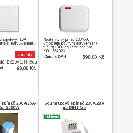
ednopólový, 10A,
Nástěnný vypínač 230VAC
te si barvu-variantu.
umožňuje pouhým dotykem (na
víčko)+DO regulátor zapínat, ...
Kód: 882923
varianty
599,00
Kč
Cena s DPH
ílá, Béžová, Hnědá
69,00
Kč
od
 spínač 230V/25A-
Soumrakový spínač 230V/20A
ul 5500W
na DIN lištu