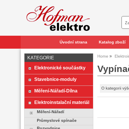
Úvodní strana
Katalog zboží
Home
Elektroi
KATEGORIE
Vypína
Elektronické součástky
Stavebnice-moduly
O kategorii výš
Měření-Nářadí-Dílna
Elektroinstalační materiál
Měření-Nářadí
Průmyslové spínače
Rozvodnice