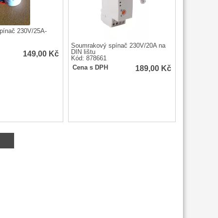
pínač 230V/25A-
Soumrakový spínač 230V/20A na
DIN lištu
149,00
Kč
Kód: 878661
189,00
Kč
Cena s DPH