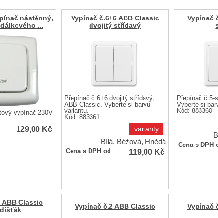
pínač nástěnný,
Vypínač č.6+6 ABB Classic
Vypínač 
dálkového ...
dvojitý střídavý
Přepínač č.6+6 dvojitý střídavý,
Přepínač č.5-s
ABB Classic. Vyberte si barvu-
Vyberte si bar
variantu.
Kód: 883360
tový vypínač 230V
Kód: 883361
129,00
Kč
varianty
B
Bílá, Béžová, Hnědá
Cena s DPH 
119,00
Kč
Cena s DPH od
6 ABB Classic
Vypínač č.2 ABB Classic
Vypínač 
dišťák