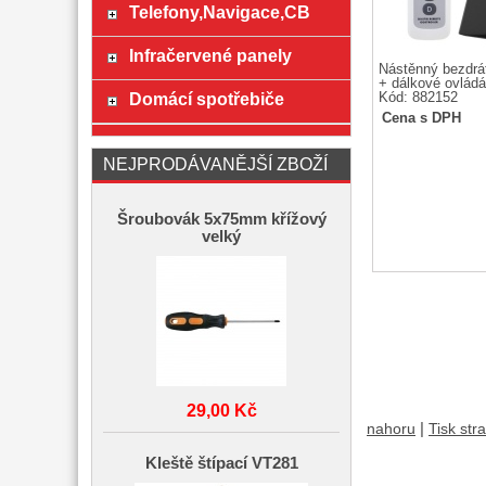
Telefony,Navigace,CB
Infračervené panely
Nástěnný bezdrá
+ dálkové ovládá
Domácí spotřebiče
Kód: 882152
Cena s DPH
NEJPRODÁVANĚJŠÍ ZBOŽÍ
Šroubovák 5x75mm křížový
velký
29,00 Kč
|
nahoru
Tisk str
Kleště štípací VT281