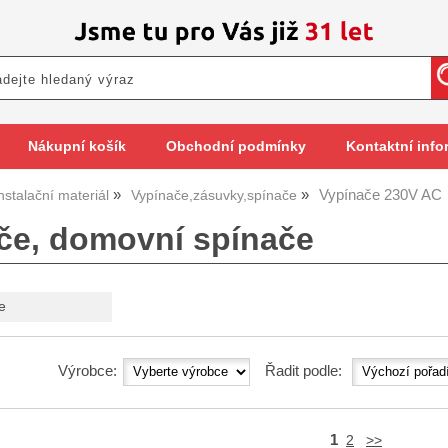
Nákupní košík
Obchodní podmínky
Kontaktní info
Vypínače 230V AC
nstalační materiál
Vypínače,zásuvky,spínače
če, domovní spínače
e
Výrobce:
Řadit podle:
1
2
>>