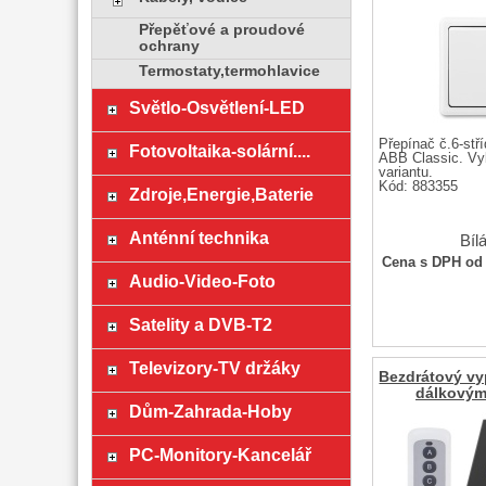
Přepěťové a proudové
ochrany
Termostaty,termohlavice
Světlo-Osvětlení-LED
Přepínač č.6-stř
Fotovoltaika-solární....
ABB Classic. Vyb
variantu.
Kód: 883355
Zdroje,Energie,Baterie
Anténní technika
Bíl
Cena s DPH od
Audio-Video-Foto
Satelity a DVB-T2
Televizory-TV držáky
Bezdrátový vy
dálkovým
Dům-Zahrada-Hoby
PC-Monitory-Kancelář