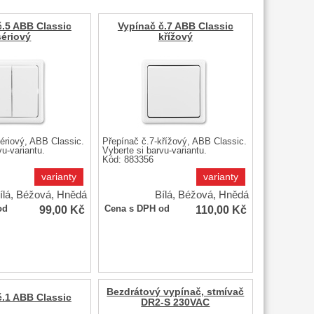
č.5 ABB Classic
Vypínač č.7 ABB Classic
sériový
křížový
ériový, ABB Classic.
Přepínač č.7-křížový, ABB Classic.
vu-variantu.
Vyberte si barvu-variantu.
Kód: 883356
varianty
varianty
ílá, Béžová, Hnědá
Bílá, Béžová, Hnědá
99,00
Kč
110,00
Kč
od
Cena s DPH od
Bezdrátový vypínač, stmívač
č.1 ABB Classic
DR2-S 230VAC