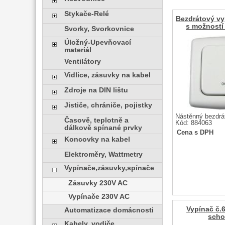
Stykače-Relé
Bezdrátový vy
s možností 
Svorky, Svorkovnice
Úložný-Upevňovací
materiál
Ventilátory
Vidlice, zásuvky na kabel
Zdroje na DIN lištu
Jističe, chrániče, pojistky
Nástěnný bezdrá
Časově, teplotně a
Kód: 884063
dálkově spínané prvky
Cena s DPH
Koncovky na kabel
Elektroměry, Wattmetry
Vypínače,zásuvky,spínače
Zásuvky 230V AC
Vypínače 230V AC
Vypínač č.
Automatizace domácnosti
scho
Kabely, vodiče