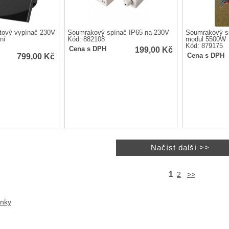
tový vypínač 230V
Soumrakový spínač IP65 na 230V
Soumrakový s
ní
Kód: 882108
modul 5500W
Kód: 879175
199,00
Kč
Cena s DPH
799,00
Kč
Cena s DPH
1
2
>>
anky