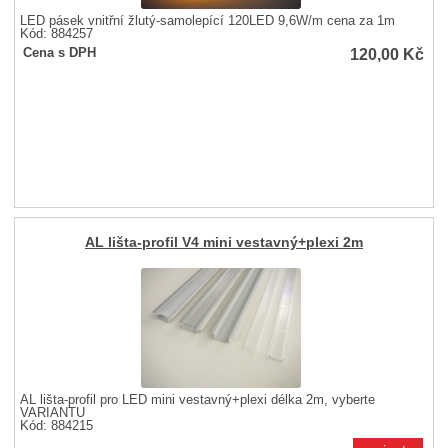
LED pásek vnitřní žlutý-samolepící 120LED 9,6W/m cena za 1m
Kód: 884257
120,00
Kč
Cena s DPH
AL lišta-profil V4 mini vestavný+plexi 2m
AL lišta-profil pro LED mini vestavný+plexi délka 2m, vyberte
VARIANTU
Kód: 884215