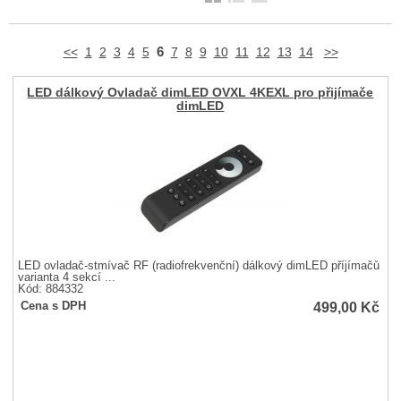
6
<<
1
2
3
4
5
7
8
9
10
11
12
13
14
>>
LED dálkový Ovladač dimLED OVXL 4KEXL pro přijímače
dimLED
LED ovladač-stmívač RF (radiofrekvenční) dálkový dimLED příjímačů
varianta 4 sekcí ...
Kód: 884332
499,00
Kč
Cena s DPH