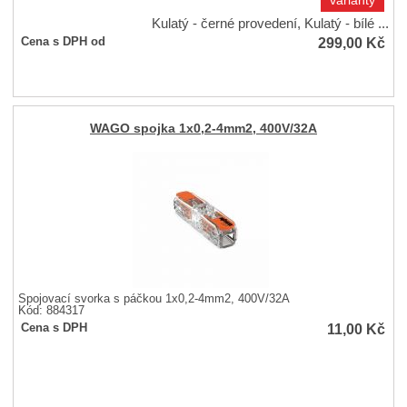
varianty
Kulatý - černé provedení, Kulatý - bílé ...
299,00
Kč
Cena s DPH od
WAGO spojka 1x0,2-4mm2, 400V/32A
Spojovací svorka s páčkou 1x0,2-4mm2, 400V/32A
Kód: 884317
11,00
Kč
Cena s DPH