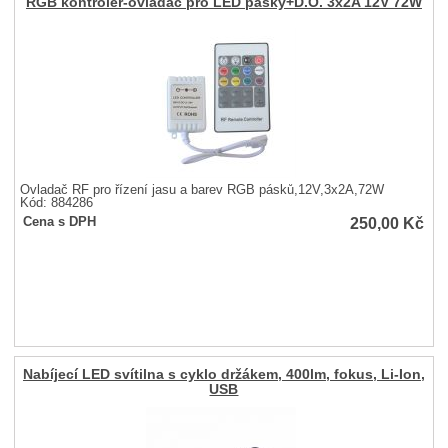
RGB kontroler-ovladač pro LED pásky+D.O. 3x2A 12V 72W
Ovladač RF pro řízení jasu a barev RGB pásků,12V,3x2A,72W
Kód: 884286
250,00
Kč
Cena s DPH
Nabíjecí LED svítilna s cyklo držákem, 400lm, fokus, Li-Ion,
USB