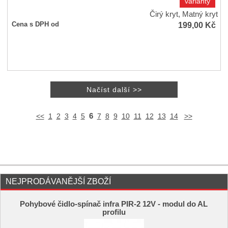
varianty
Čirý kryt, Matný kryt
199,00
Kč
Cena s DPH od
6
<<
1
2
3
4
5
7
8
9
10
11
12
13
14
>>
NEJPRODÁVANĚJŠÍ ZBOŽÍ
Pohybové čidlo-spínač infra PIR-2 12V - modul do AL
profilu