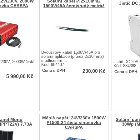
12V/230V, 2000W
Solární kabel @2x10mm2
Jistič DC 
sovka CARSPA
1500V/45A černý/rudý metráž
Dvoužilový kabel 1500V/45A pro
solární aplikace (průřez 2x10mm2)
s odlišením ...
230V, 2000W,čistá
Jistič DC 20A 
Kód: 884437
Kód: 884388
230,00
Kč
Cena s DPH
Cena s DPH
5 990,00
Kč
Měnič napětí 24V/230V 1500W
panel Mono
Solární pan
P1500-24 čistá sinusovka
MPPT22V) 7,73A
30Wp (M
CARSPA