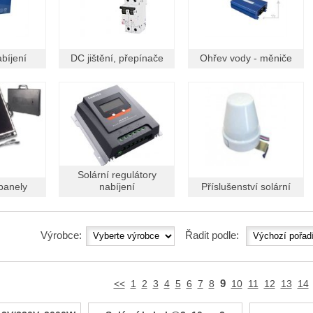
abíjení
DC jištění, přepínače
Ohřev vody - měniče
Solární regulátory
panely
nabíjení
Příslušenství solární
Výrobce:
Řadit podle:
9
<<
1
2
3
4
5
6
7
8
10
11
12
13
14