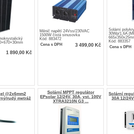
Solární polykr
Měnič napětí 24Vss/230VAC
30Wp/1,6A (M
1500W čistá sinusovka
665x350x25m
nokrystalický
Kód: 883472
Kód: 883357
0×670×­30mm
3 499,00
Kč
Cena s DPH
Cena s DPH
1 890,00
Kč
Solární MPPT regulátor
abel @2x6mm2
Solární reg
EPsolar 12/24V, 30A, vst. 100V
rný/rudý metráž
30A 12/24V
XTRA3210N G3 ...