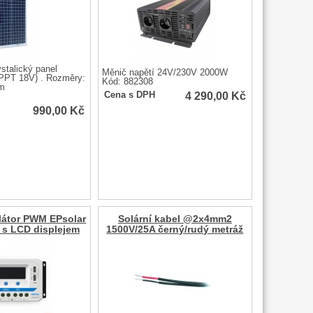
ystalický panel
Měnič napětí 24V/230V 2000W
PPT 18V) . Rozměry:
Kód: 882308
m
4 290,00
Kč
Cena s DPH
990,00
Kč
ulátor PWM EPsolar
Solární kabel @2x4mm2
 s LCD displejem
1500V/25A černý/rudý metráž