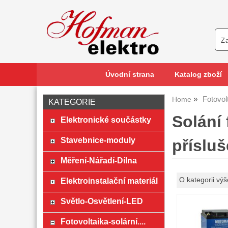
Úvodní strana
Katalog zboží
Fotovolt
Home
KATEGORIE
Solání 
Elektronické součástky
Stavebnice-moduly
přísluš
Měření-Nářadí-Dílna
Elektroinstalační materiál
O kategorii výš
Světlo-Osvětlení-LED
Fotovoltaika-solární....