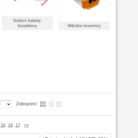
Solární kabely,
konektory
Měniče-Invertory
Zobrazení:
15
16
17
>>