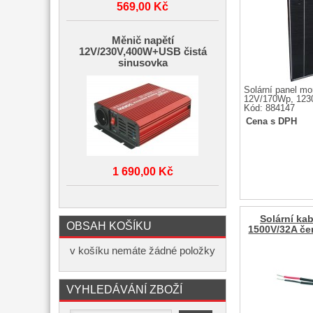
569,00 Kč
Měnič napětí
12V/230V,400W+USB čistá
sinusovka
Solární panel mo
12V/170Wp, 123
Kód: 884147
Cena s DPH
1 690,00 Kč
Solární k
OBSAH KOŠÍKU
1500V/32A če
v košíku nemáte žádné položky
VYHLEDÁVÁNÍ ZBOŽÍ