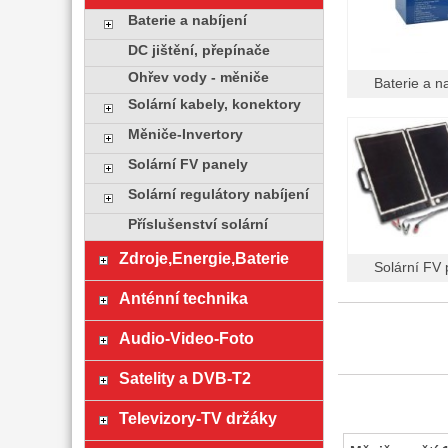
Baterie a nabíjení
DC jištění, přepínače
Ohřev vody - měniče
Baterie a n
Solární kabely, konektory
Měniče-Invertory
Solární FV panely
Solární regulátory nabíjení
Příslušenství solární
Zdroje,Energie,Baterie
Solární FV 
Anténní technika
Audio-Video-Foto
Satelity a DVB-T2
Televizory-TV držáky