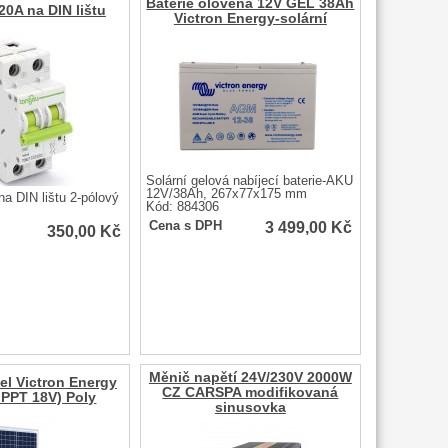
Baterie olověná 12V GEL 38Ah
20A na DIN lištu
Victron Energy-solární
Solární gelová nabíjecí baterie-AKU
12V/38Ah, 267x77x175 mm
na DIN lištu 2-pólový
Kód: 884306
3 499,00
Kč
Cena s DPH
350,00
Kč
Měnič napětí 24V/230V 2000W
el Victron Energy
CZ CARSPA modifikovaná
PPT 18V) Poly
sinusovka