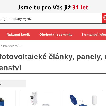
Nákupní košík
Obchodní podmínky
Kontaktní info
aika-solární....
fotovoltaické články, panely, 
enství
e