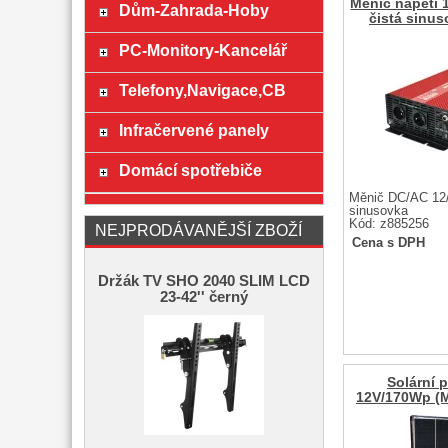
Měnič napětí 
Dům-Zahrada-Hoby
čistá sinu
PC-Monitory-Kancelář
Telefony,Navigace,CB
Infračervené panely
Domácí spotřebiče
Měnič DC/AC 12/
sinusovka
Kód: z885256
NEJPRODÁVANĚJŠÍ ZBOŽÍ
Cena s DPH
Držák TV SHO 2040 SLIM LCD
23-42'' černý
Solární 
12V/170Wp (