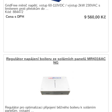
GridFree měnič napětí, vstup 60-110VDC / výstup 2kW 230VAC s
limiterem proti přetokům do ...
Kód: 884472
9 560,00
Kč
Cena s DPH
Regulátor napájení boileru ze solárních panelů MR4316AC
NG
Regulátor pro optimalizaci připojení běžného boileru k solárním
panelům, vstupní ...