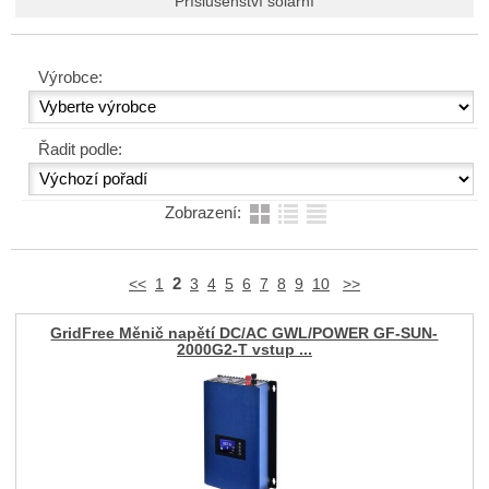
Příslušenství solární
Výrobce:
Řadit podle:
Zobrazení:
2
<<
1
3
4
5
6
7
8
9
10
>>
GridFree Měnič napětí DC/AC GWL/POWER GF-SUN-
2000G2-T vstup ...