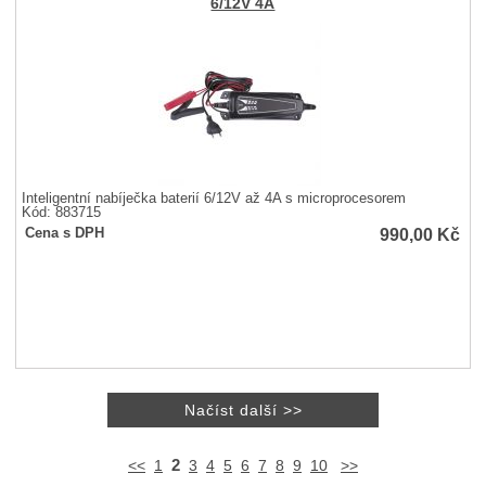
6/12V 4A
Inteligentní nabíječka baterií 6/12V až 4A s microprocesorem
Kód: 883715
990,00
Kč
Cena s DPH
2
<<
1
3
4
5
6
7
8
9
10
>>