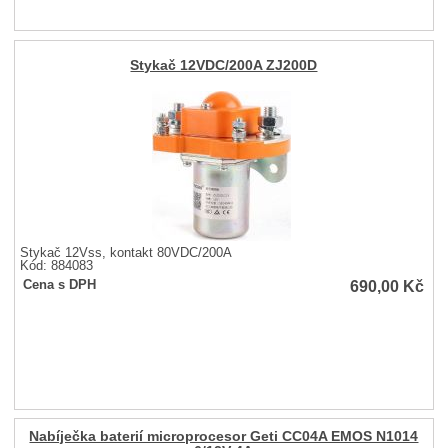
Stykač 12VDC/200A ZJ200D
Stykač 12Vss, kontakt 80VDC/200A
Kód: 884083
690,00
Kč
Cena s DPH
Nabíječka baterií microprocesor Geti CC04A EMOS N1014