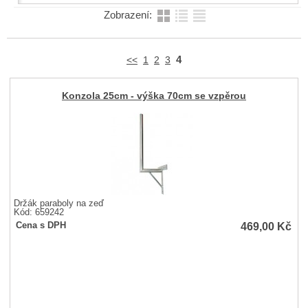
Zobrazení:
4
<<
1
2
3
Konzola 25cm - výška 70cm se vzpěrou
Držák paraboly na zeď
Kód: 659242
469,00
Kč
Cena s DPH