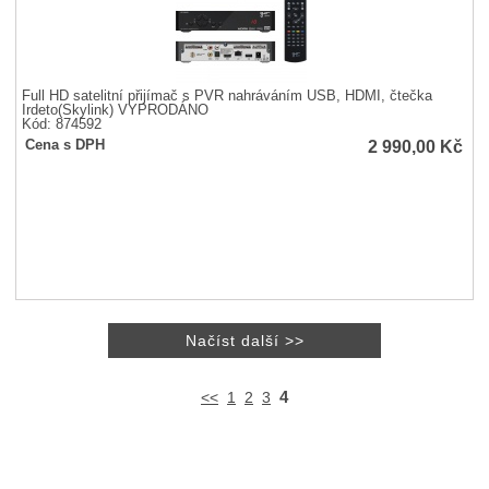
Full HD satelitní přijímač s PVR nahráváním USB, HDMI, čtečka
Irdeto(Skylink) VYPRODÁNO
Kód: 874592
2 990,00
Kč
Cena s DPH
4
<<
1
2
3