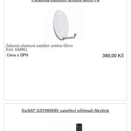
Parabola-satelitní anténa 60cm Fe
Železná ofsetová satelitní anténa 60cm
Kód: 649961
390,00
Kč
Cena s DPH
GoSAT GS7060HDi satelitní přijímač-Skylink