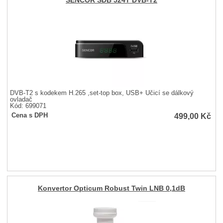
SENCOR SDB 524T DVB-T2
DVB-T2 s kodekem H.265 ,set-top box, USB+ Učicí se dálkový
ovladač
Kód: 699071
499,00
Kč
Cena s DPH
Konvertor Opticum Robust Twin LNB 0,1dB