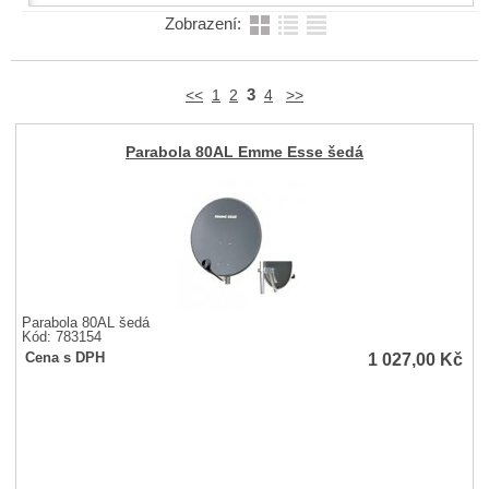
Zobrazení:
3
<<
1
2
4
>>
Parabola 80AL Emme Esse šedá
Parabola 80AL šedá
Kód: 783154
1 027,00
Kč
Cena s DPH