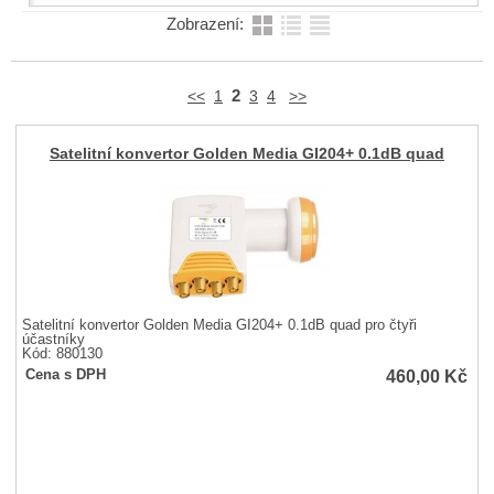
Zobrazení:
2
<<
1
3
4
>>
Satelitní konvertor Golden Media GI204+ 0.1dB quad
Satelitní konvertor Golden Media GI204+ 0.1dB quad pro čtyři
účastníky
Kód: 880130
460,00
Kč
Cena s DPH