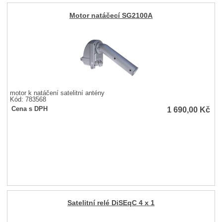
Motor natáčecí SG2100A
motor k natáčení satelitní antény
Kód: 783568
1 690,00
Kč
Cena s DPH
Satelitní relé DiSEqC 4 x 1