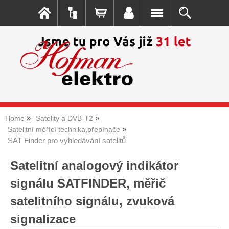
Home
Satelity a DVB-T2
Satelitní měřící technika,přepínače
SAT Finder pro vyhledávání satelitů
Satelitní analogový indikátor
signálu SATFINDER, měřič
satelitního signálu, zvuková
signalizace