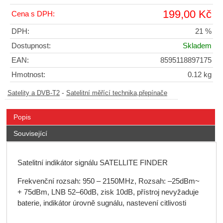
199,00 Kč
Cena s DPH:
DPH:
21 %
Dostupnost:
Skladem
EAN:
8595118897175
Hmotnost:
0.12 kg
-
Satelity a DVB-T2
Satelitní měřící technika,přepínače
Popis
Související
Satelitní indikátor signálu SATELLITE FINDER
Frekvenční rozsah: 950 – 2150MHz, Rozsah: –25dBm~
+ 75dBm, LNB 52–60dB, zisk 10dB, přístroj nevyžaduje
baterie, indikátor úrovně sugnálu, nastevení citlivosti