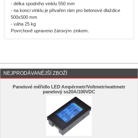
- délka spodního vinklu 550 mm
- na konci vinklu je přivařen rám pro betonové dlaždice
500x500 mm
- váha 25 kg
Povrchově upraveno žárovým zinkem.
NEJPRODÁVANĚJŠÍ ZBOŽÍ
Panelové měřidlo LED Ampérmetr/Voltmetr/wattmetr
panelový ss20A/100VDC