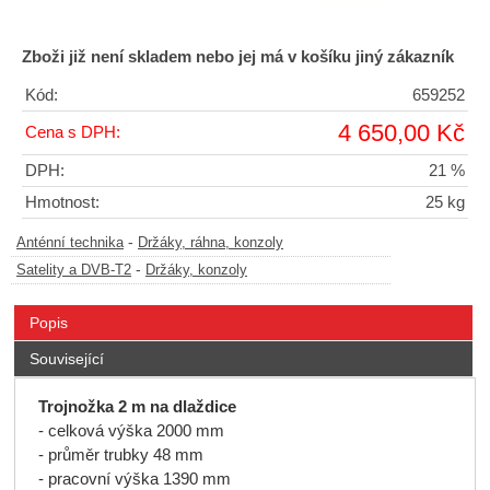
Zboži již není skladem nebo jej má v košíku jiný zákazník
Kód:
659252
4 650,00 Kč
Cena s DPH:
DPH:
21 %
Hmotnost:
25 kg
-
Anténní technika
Držáky, ráhna, konzoly
-
Satelity a DVB-T2
Držáky, konzoly
Popis
Související
Trojnožka 2 m na dlaždice
- celková výška 2000 mm
- průměr trubky 48 mm
- pracovní výška 1390 mm