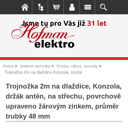
Home
Anténní technika
Držáky, ráhna, konzoly
Trojnožka 2m na dlaždice Konzola, stožár
Trojnožka 2m na dlaždice, Konzola,
držák antén, na střechu, povrchově
upraveno žárovým zinkem, průměr
trubky 48 mm