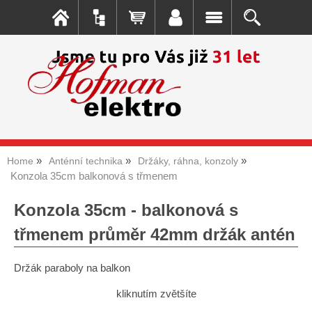
Home
Anténní technika
Držáky, ráhna, konzoly
Konzola 35cm balkonová s třmenem
Konzola 35cm - balkonová s
třmenem průměr 42mm držák antén
Držák paraboly na balkon
kliknutím zvětšíte