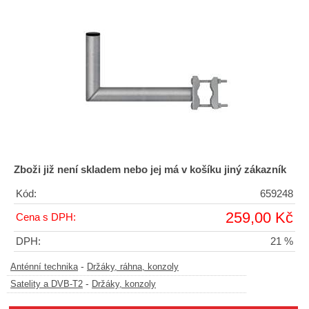
Zboži již není skladem nebo jej má v košíku jiný zákazník
Kód:
659248
259,00 Kč
Cena s DPH:
DPH:
21 %
-
Anténní technika
Držáky, ráhna, konzoly
-
Satelity a DVB-T2
Držáky, konzoly