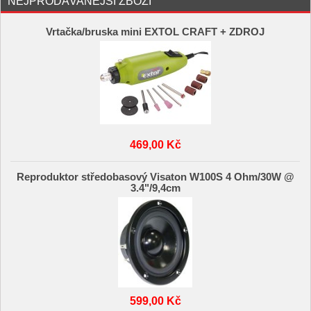
NEJPRODÁVANĚJŠÍ ZBOŽÍ
Vrtačka/bruska mini EXTOL CRAFT + ZDROJ
469,00 Kč
Reproduktor středobasový Visaton W100S 4 Ohm/30W @
3.4"/9,4cm
599,00 Kč