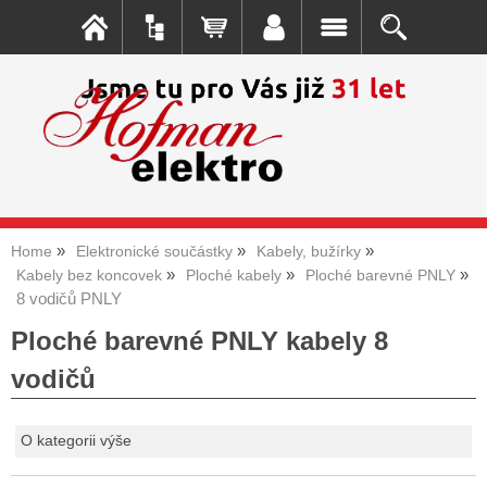
Home
Elektronické součástky
Kabely, bužírky
Kabely bez koncovek
Ploché kabely
Ploché barevné PNLY
8 vodičů PNLY
Ploché barevné PNLY kabely 8
vodičů
O kategorii výše