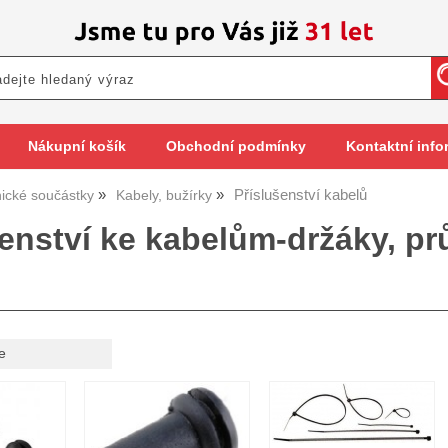
Nákupní košík
Obchodní podmínky
Kontaktní info
Příslušenství kabelů
nické součástky
Kabely, bužírky
šenství ke kabelům-držáky, p
e