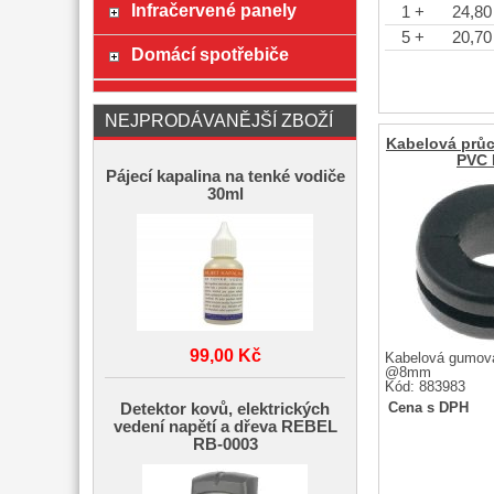
Infračervené panely
1 +
24,80
5 +
20,70
Domácí spotřebiče
NEJPRODÁVANĚJŠÍ ZBOŽÍ
Kabelová prů
PVC
Pájecí kapalina na tenké vodiče
30ml
99,00 Kč
Kabelová gumová
@8mm
Kód: 883983
Cena s DPH
Detektor kovů, elektrických
vedení napětí a dřeva REBEL
RB-0003