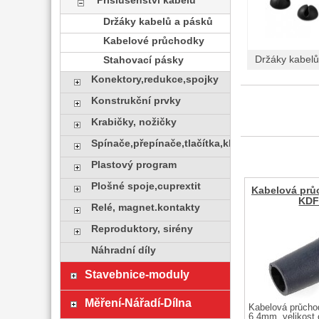
Příslušenství kabelů
Držáky kabelů a pásků
Kabelové průchodky
Držáky kabelů
Stahovací pásky
Konektory,redukce,spojky
Konstrukční prvky
Krabičky, nožičky
Spínače,přepínače,tlačítka,klávesy
Plastový program
Plošné spoje,cuprextit
Kabelová pr
KDF
Relé, magnet.kontakty
Reproduktory, sirény
Náhradní díly
Stavebnice-moduly
Měření-Nářadí-Dílna
Kabelová průchod
6.4mm, velikost