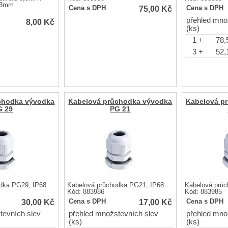
23mm
75,00
Kč
Cena s DPH
Cena s DPH
přehled mno
8,00
Kč
(ks)
1 +
78,
3 +
52,
chodka vývodka
Kabelová průchodka vývodka
Kabelová p
G 29
PG 21
dka PG29, IP68
Kabelová průchodka PG21, IP68
Kabelová průc
Kód: 883986
Kód: 883985
30,00
Kč
17,00
Kč
Cena s DPH
Cena s DPH
tevních slev
přehled množstevních slev
přehled mno
(ks)
(ks)