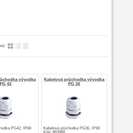
ní:
růchodka vývodka
Kabelová průchodka vývodka
PG 42
PG 36
hodka PG42, IP68
Kabelová průchodka PG36, IP68
Kód: 883988