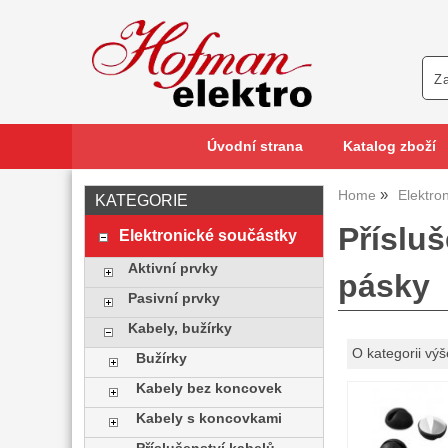
Úvodní strana
Katalog zboží
Home
Elektro
KATEGORIE
Příslu
Elektronické součástky
Aktivní prvky
pásky
Pasivní prvky
Kabely, bužírky
O kategorii výš
Bužírky
Kabely bez koncovek
Kabely s koncovkami