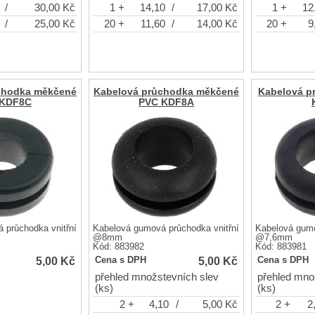
/
30,00
Kč
1 +
14,10
/
17,00
Kč
1 +
12
/
25,00
Kč
20 +
11,60
/
14,00
Kč
20 +
9
chodka měkčené
Kabelová průchodka měkčené
Kabelová p
 KDF8C
PVC KDF8A
 průchodka vnitřní
Kabelová gumová průchodka vnitřní
Kabelová gumo
@8mm
@7,6mm
Kód: 883982
Kód: 883981
5,00
Kč
5,00
Kč
Cena s DPH
Cena s DPH
přehled množstevních slev
přehled mno
(ks)
(ks)
2 +
4,10
/
5,00
Kč
2 +
2