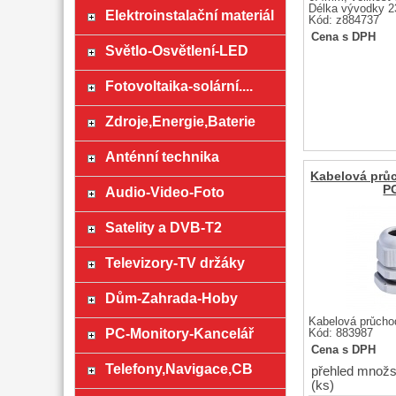
Délka vývodky 
Elektroinstalační materiál
Kód: z884737
Cena s DPH
Světlo-Osvětlení-LED
Fotovoltaika-solární....
Zdroje,Energie,Baterie
Anténní technika
Kabelová prů
P
Audio-Video-Foto
Satelity a DVB-T2
Televizory-TV držáky
Dům-Zahrada-Hoby
Kabelová průcho
PC-Monitory-Kancelář
Kód: 883987
Cena s DPH
Telefony,Navigace,CB
přehled množs
(ks)