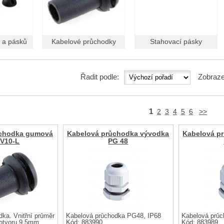
 a pásků
Kabelové průchodky
Stahovací pásky
Řadit podle:
Zobraze
1
2
3
4
5
6
>>
ůchodka gumová
Kabelová průchodka vývodka
Kabelová p
V10-L
PG 48
ka. Vnitřní průměr
Kabelová průchodka PG48, IP68
Kabelová průc
 otvoru 9,5mm.
Kód: 883990
Kód: 883989