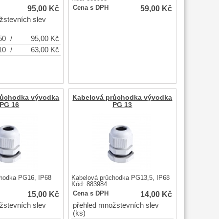
95,00
Kč
59,00
Kč
Cena s DPH
žstevních slev
50
/
95,00
Kč
10
/
63,00
Kč
růchodka vývodka
Kabelová průchodka vývodka
PG 16
PG 13
hodka PG16, IP68
Kabelová průchodka PG13,5, IP68
Kód: 883984
15,00
Kč
14,00
Kč
Cena s DPH
žstevních slev
přehled množstevních slev
(ks)