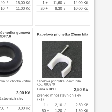
,40
/
15,00
Kč
1 +
11,60
/
14,00
Kč
,10
/
11,00
Kč
20 +
8,30
/
10,00
Kč
růchodka gumová
Kabelová příchytka 25mm bílá
KDF7.6
vá průchodka vnitřní
Kabelová příchytka 25mm bílá
Kód: 883970
2,50
Kč
Cena s DPH
3,00
Kč
přehled množstevních slev
žstevních slev
(ks)
1 +
2,10
/
2,50
Kč
,50
/
3,00
Kč
50 +
1,20
/
1,50
Kč