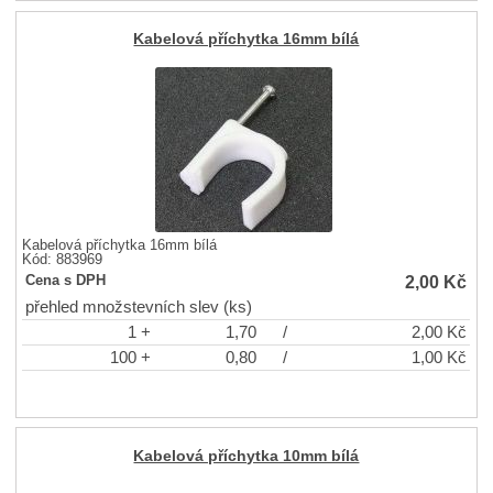
Kabelová příchytka 16mm bílá
Kabelová příchytka 16mm bílá
Kód: 883969
2,00
Kč
Cena s DPH
přehled množstevních slev (ks)
1 +
1,70
/
2,00
Kč
100 +
0,80
/
1,00
Kč
Kabelová příchytka 10mm bílá