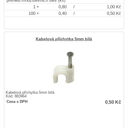
přehled množstevních slev (ks)
1 +
0,80
/
1,00
Kč
100 +
0,40
/
0,50
Kč
Kabelová příchytka 5mm bílá
Kabelová příchytka 5mm bílá
Kód: 883964
0,50
Kč
Cena s DPH