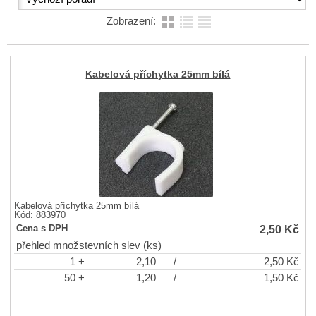
Zobrazení:
Kabelová příchytka 25mm bílá
Kabelová příchytka 25mm bílá
Kód: 883970
2,50
Kč
Cena s DPH
přehled množstevních slev (ks)
1 +
2,10
/
2,50
Kč
50 +
1,20
/
1,50
Kč