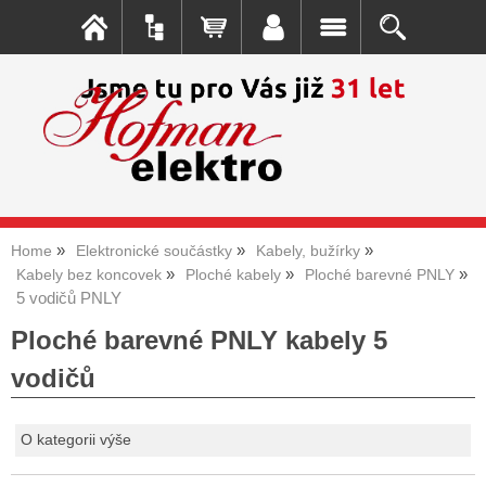
Home
Elektronické součástky
Kabely, bužírky
Kabely bez koncovek
Ploché kabely
Ploché barevné PNLY
5 vodičů PNLY
Ploché barevné PNLY kabely 5
vodičů
O kategorii výše